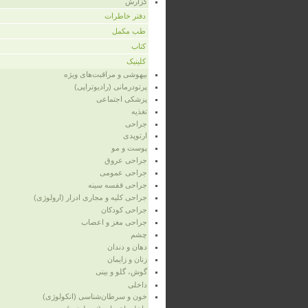
گزارش
دفتر خاطرات
طب مکمل
کتاب
کلینیک
بیهوشی و مراقبت‌های ویژه
پرتودرمانی (رادیوتراپی)
پزشکی اجتماعی
تغذیه
جراحی
ارتوپدی
پوست و مو
جراحی عروق
جراحی عمومی
جراحی قفسه‌ سینه
جراحی کلیه و مجاری ادرار (ارولوژی)
جراحی کودکان
جراحی مغز و اعصاب
چشم
دهان و دندان
زنان و زایمان
گوش، گلو و بینی
داخلی
خون و سرطان‌شناسی (انکولوژی)