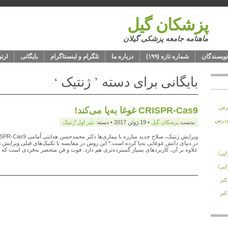
پزشکان گیل
ماهنامه جامعه پزشکی گیلان
نویسندگان
شماره‌‌ تازه (۱۹۹)
درباره‌ ما
تلگرام و اینستاگرام
بایگانی
ارت
بایگانی برای دسته ’ ژنتیک ‘
 زودرس
CRISPR-Cas9 غوغا به‌پا می‌کند!
های زودرس
بدست
پزشكان گيل
• 19 ژوئن 2017 • دسته:
تیتر اول
٬
ژنتیک
در دنیای دانش غوغایی به‌پا کرده است.* این روش در مقایسه با تکنیک‌های قبلی ویرایش ژنو
علاوه بر آن، کاربردهای بسیار گسترده‌تری هم دارد. فوت و فن منحصر به‌فردی است که ب
تراپی/
تراپی/
 دکتر
 دکتر