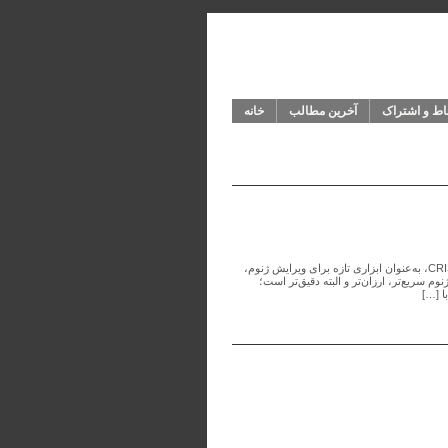
باط و اشتراک
آخرین مطالب
خانه
ویرایش ژنتیک، سلاح جدید مبارزه با بیماری‌ها دکتر محمدحسن هدایتی اُمامی CRISPR-Cas9، به‌عنوان ابزاری تازه برای ویرایش ژنوم،
م سریع‌تر، ارزان‌تر و البته دقیق‌تر است؛
ا […]