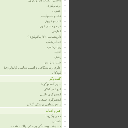
داخلی اعصاب (نورولوژی)
روماتولوژی
عفونی
غدد و متابولیسم
قلب و عروق
کلیه و فشار خون
گوارش
داروشناسی (فارماکولوژی)
دندانپزشکی
روانپزشکی
اعتیاد
ژنتیک
طب اورژانس
علوم آزمایشگاهی و آسیب‌شناسی (پاتولوژی)
کودکان
گفت‌وگو
سایر گفت‌وگوها
کرونا در گیلان
گفت‌وگوی بالینی
گفت‌وگوی صنفی
تاریخ شفاهی پزشکی گیلان
هنر و ادبیات
جدی بگیرید!
داستان
مسابقه نویسندگی پزشکی ایالات متحده