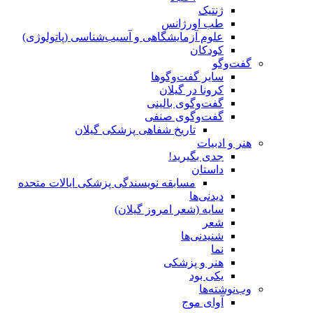
ژنتیک
طب اورژانس
علوم آزمایشگاهی و آسیب‌شناسی (پاتولوژی)
کودکان
گفت‌وگو
سایر گفت‌وگوها
کرونا در گیلان
گفت‌وگوی بالینی
گفت‌وگوی صنفی
تاریخ شفاهی پزشکی گیلان
هنر و ادبیات
جدی بگیرید!
داستان
مسابقه نویسندگی پزشکی ایالات متحده
دیدنی‌ها
سایه (شعر امروز گیلان)
شعر
شنیدنی‌ها
نما
هنر و پزشکی
یکی بود
وب‌نوشته‌ها
آوای موج