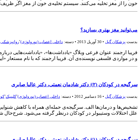
خون را از مغز تخلیه می‌کنند. سیستم تخلیه‌ی خون از مغز اگر ظریف‌ت
می‌توانید مغز بهتری بسازید؟
بدست
پزشكان گيل
• 30 آوریل 2013 • دسته:
داخلی اعصاب (نورولوژی)
٬
روانپزشکی
٬
فریبا ارجمند عنوان فرعی وبلاگ «یادداشت‌ها»، «یادداشت‌هایی درباره
و در مواردی فلسفی نویسنده‌ی آن. فریبا ارجمند که با نام مستعار «ا
سرگیجه در کودکان (۲)/ دکتر شادمان نعمتی، دکتر عالیا صابری
بدست
پزشكان گيل
• 16 دسامبر 2012 • دسته:
داخلی اعصاب (نورولوژی)
٬
کلینیک
٬
کود
علل اختلالات وستیبولر در کودکان درنظر گرفته می­‌شود. شرح‌حال 
سرگیجه در کودکان (۱)/ دکتر شادمان نعمتی، دکتر عالیا صابری