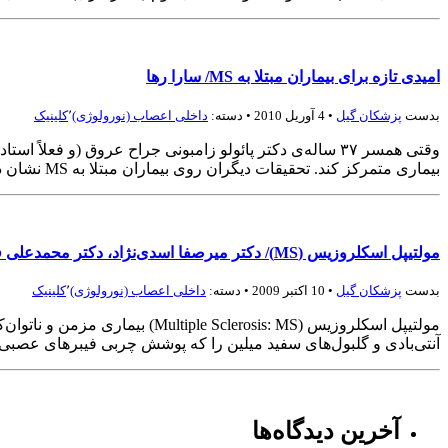
امیدی تازه برای بیماران مبتلا به MS/ سارا رها
بدست
پزشكان گيل
• 4 آوریل 2010 • دسته:
داخلی اعصاب (نورولوژی)
٬
کلینیک
بیماری متمرکز کند. تحقیقات دیگران روی بیماران مبتلا به MS نشان داده بود میزان آهن مغز این بیماران، بدون […]
مولتیپل اسکلروزیس (MS)/ دکتر میرصفا اسدی‌نژاد، دکتر محمدعلی فهیمی
بدست
پزشكان گيل
• 10 اکتبر 2009 • دسته:
داخلی اعصاب (نورولوژی)
٬
کلینیک
مولتیپل اسکلروزیس (rosis: MS
آنتی‌بادی و گلبول‌های سفید میلین را که پوشش چربی فیبرهای عصبی 
آخرین دیدگاه‌ها