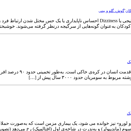
ان
٬
گوش، گلو و بینی
ی کودکان به‌عنوان گونه‌هایی از سرگیجه درنظر گرفته می‌شوند. خوشبخ
یک
سردرد یکی از شایع‌ترین درد
 سومریان حدود ۳۰۰۰ سال پیش از […]
یک
قلو یا تری‌ژمینال (Trigeminal neuralgia) که «تیک دو لورو» نیز خوانده می شود، یک بیماری 
اندیبولر) و به‌ندرت در شاخه‌ی اول (افتالمیک) رخ می‌دهد (تصویر ۱). […