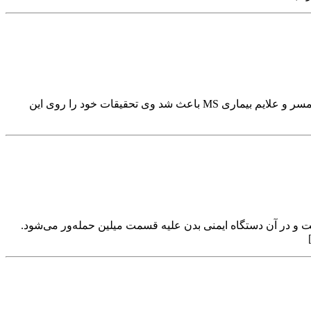
وقتی همسر ۳۷ ساله‌ی دکتر پائولو زامبونی جراح عروق (و فعلاً استاد دانشگاه «فرارا» در ایتالیا) به بیماری MS مبتلا شد. مشاهده‌ی نزدیک همسر و علایم بیماری MS باعث شد وی تحقیقات خود را روی این
یماری خودایمنی است و در آن دستگاه ایمنی بدن علیه قسمت میلین حمله‌ور می‌شود.