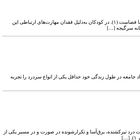
سرگیجه (Vertigo) یک حس ذهنی دوران یا حرکت است، در حالی که گیجی یا Dizziness احساس ناپایداری یا یک حس مختل شدن ارتباط فرد با فضاست (۱). در کودکان به‌دلیل فقدان مهارت‌های ارتباطی این
تانه سرگیجه […]
های آزارنده‌ی بشری بوده و قدمت آن به قدمت انسان در کره‌ی خاکی است. به‌طور تخمینی حدود ۹۰ درصد افراد جامعه در طول زندگی خود حداقل یکی از انواع سردرد را تجربه
مزمن است که به‌صورت حملات درد تیرکشنده، برق‌آسا و تکرارشونده در صورت و در مسیر یکی از
]