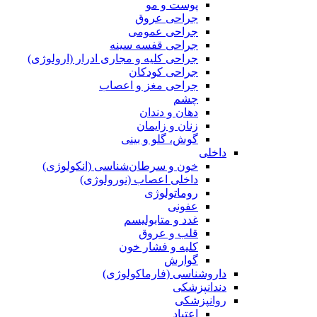
پوست و مو
جراحی عروق
جراحی عمومی
جراحی قفسه‌ سینه
جراحی کلیه و مجاری ادرار (ارولوژی)
جراحی کودکان
جراحی مغز و اعصاب
چشم
دهان و دندان
زنان و زایمان
گوش، گلو و بینی
داخلی
خون و سرطان‌شناسی (انکولوژی)
داخلی اعصاب (نورولوژی)
روماتولوژی
عفونی
غدد و متابولیسم
قلب و عروق
کلیه و فشار خون
گوارش
داروشناسی (فارماکولوژی)
دندانپزشکی
روانپزشکی
اعتیاد