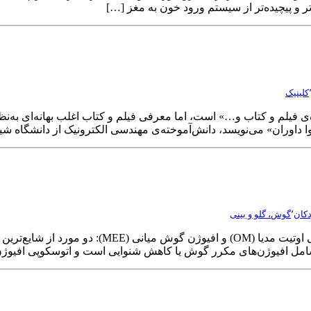
ر و پیچیده‌تر از سیستم ورود خون به مغز […]
کلینیک
‌ی فیلم و کتاب و…» است، اما معرفی فیلم و کتاب اغلب بهانه‌ای به‌نظ
یوا داوران» می‌نویسد، دانش‌آموخته‌ی مهندسی الکترونیک از دانشگاه ش
کان
٬
گوش، گلو و بینی
تشخیص‌­ها و درمان‌­ها الف. سرگیجه‌ی­ حمله‌­ای همرا
شامل افیوژن­‌های مکرر گوش یا کاهش شنوایی است و اتوسکوپی افیوژن