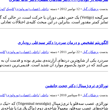
بدست
پزشكان گيل
• 12 نوامبر 2012 • دسته:
داخلی اعصاب (نورولوژی)
٬
کلینیک
٬
کودک
تمایز کمتر مقدور است. بنابراین در این مبحث کلیه‌ی اختلالات تعادل
الگوریتم تشخیص و درمان سردرد/ دکتر سیدعلی رودباری
بدست
پزشكان گيل
• 22 نوامبر 2011 • دسته:
داخلی
٬
داخلی اعصاب (نورولوژی)
٬
کلین
می‌کنند که در حدود یک‌سوم موارد آن شدید است. قدیمی‌ترین دست‌نوشته مربوط به
نورالژی تری‌ژمینال/ دکتر حجت جانشین
بدست
پزشكان گيل
• 8 سپتامبر 2010 • دسته:
داخلی
٬
داخلی اعصاب (نورولوژی)
٬
کلین
نورالژی عصب سه‌
شاخه‌های عصب سه‌قلو، معمولاً شاخه‌ی دوم (ماگزیلاری) یا شاخه‌ی سوم (م