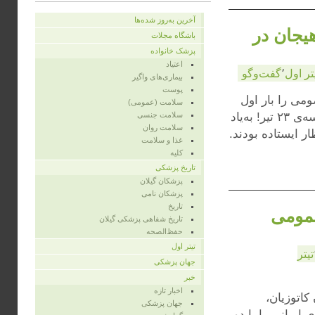
آخرین به‌روز شده‌ها
یجان در
باشگاه مجلات
پزشک خانواده
اعتیاد
تر اول
٬
گفت‌وگو
بیماری‌های واگیر
پوست
می را بار اول
سلامت (عمومی)
در تهران، روز انتخابات انجمن پزشکان عمومی ایران دیدم؛ همان حماسه‌ی ۲۳ تیر! به‌یاد
سلامت جنسی
سلامت روان
 ایستاده بودند.
غذا و سلامت
کلیه
تاریخ پزشکی
پزشکان گیلان
پزشکان نامی
تاریخ
عمومی
تاریخ شفاهی پزشکی گیلان
حفظ‌الصحه
تیتر اول
تیتر
جهان پزشکی
خبر
اخبار تازه
اتوزیان،
جهان پزشکی
 ایرانی را با دو