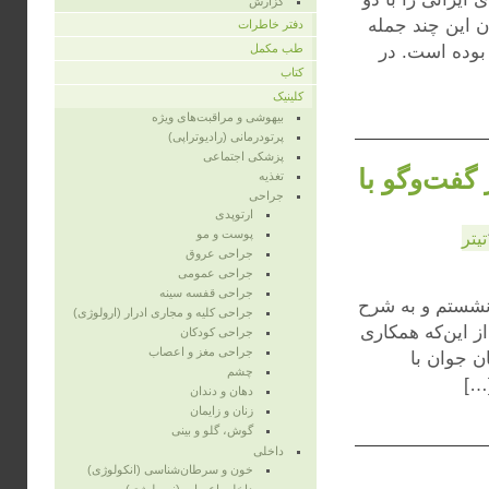
گزارش
 این چند جمله
دفتر خاطرات
بوده‌ است‌. در
طب مکمل
کتاب
کلینیک
بیهوشی و مراقبت‌های ویژه
پرتودرمانی (رادیوتراپی)
پزشکی اجتماعی
ام در گفت‌وگو با
تغذیه
جراحی
ارتوپدی
پوست و مو
تیتر
جراحی عروق
جراحی عمومی
جراحی قفسه‌ سینه
نشستم و به شرح
جراحی کلیه و مجاری ادرار (ارولوژی)
 این‌که همکاری
جراحی کودکان
جراحی مغز و اعصاب
ن جوان با
چشم
…]
دهان و دندان
زنان و زایمان
گوش، گلو و بینی
داخلی
خون و سرطان‌شناسی (انکولوژی)