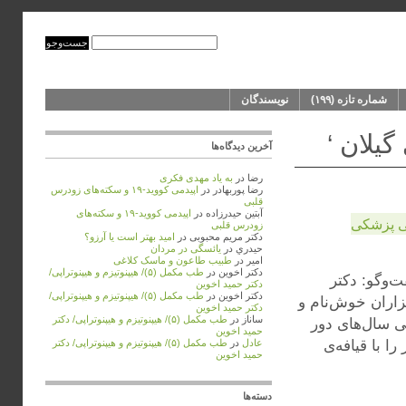
شماره‌‌ تازه (۱۹۹)
نویسندگان
یلان ‘
آخرین دیدگاه‌ها
رضا
در
به ‌یاد مهدی فکری
رضا پوربهادر
در
اپیدمی کووید-۱۹ و سکته‌های زودرس
قلبی
آبتین حیدرزاده
در
اپیدمی کووید-۱۹ و سکته‌های
ی پزشکی
زودرس قلبی
دکتر مریم محبوبی
در
امید بهتر است یا آرزو؟
حيدري
در
یائسگی در مردان
امیر
در
طبیب طاعون و ماسک کلاغی
دکتر اخوین
در
طب مکمل (۵)/ هیپنوتیزم و هیپنوتراپی/
‌وگو: دکتر
دکتر حمید اخوین
دکتر اخوین
در
طب مکمل (۵)/ هیپنوتیزم و هیپنوتراپی/
ام‌آواران و خدمتگزاران خوش‌نام و
دکتر حمید اخوین
ساناز
در
طب مکمل (۵)/ هیپنوتیزم و هیپنوتراپی/ دکتر
ی سال‌های دور
حمید اخوین
ا با قیافه‌ی
عادل
در
طب مکمل (۵)/ هیپنوتیزم و هیپنوتراپی/ دکتر
حمید اخوین
دسته‌ها