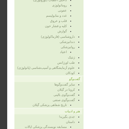
داخلی اعصاب (نورولوژی)
روماتولوژی
عفونی
غدد و متابولیسم
قلب و عروق
کلیه و فشار خون
گوارش
داروشناسی (فارماکولوژی)
دندانپزشکی
روانپزشکی
اعتیاد
ژنتیک
طب اورژانس
علوم آزمایشگاهی و آسیب‌شناسی (پاتولوژی)
کودکان
گفت‌وگو
سایر گفت‌وگوها
کرونا در گیلان
گفت‌وگوی بالینی
گفت‌وگوی صنفی
تاریخ شفاهی پزشکی گیلان
هنر و ادبیات
جدی بگیرید!
داستان
مسابقه نویسندگی پزشکی ایالات