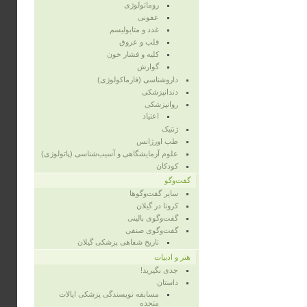
روماتولوژی
عفونی
غدد و متابولیسم
قلب و عروق
کلیه و فشار خون
گوارش
داروشناسی (فارماکولوژی)
دندانپزشکی
روانپزشکی
اعتیاد
ژنتیک
طب اورژانس
علوم آزمایشگاهی و آسیب‌شناسی (پاتولوژی)
کودکان
گفت‌وگو
سایر گفت‌وگوها
کرونا در گیلان
گفت‌وگوی بالینی
گفت‌وگوی صنفی
تاریخ شفاهی پزشکی گیلان
هنر و ادبیات
جدی بگیرید!
داستان
مسابقه نویسندگی پزشکی ایالات
متحده