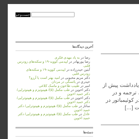
آخرین دیدگاه‌ها
رضا
در
به ‌یاد مهدی فکری
رضا پوربهادر
در
اپیدمی کووید-۱۹ و سکته‌های زودرس
قلبی
آبتین حیدرزاده
در
اپیدمی کووید-۱۹ و سکته‌های
زودرس قلبی
دکتر مریم محبوبی
در
امید بهتر است یا آرزو؟
حيدري
در
یائسگی در مردان
 یادداشت پیش از
امیر
در
طبیب طاعون و ماسک کلاغی
دکتر اخوین
در
طب مکمل (۵)/ هیپنوتیزم و هیپنوتراپی/
 ترجمه و در
دکتر حمید اخوین
دکتر اخوین
در
طب مکمل (۵)/ هیپنوتیزم و هیپنوتراپی/
 کوئیمباتور در
دکتر حمید اخوین
ساناز
در
طب مکمل (۵)/ هیپنوتیزم و هیپنوتراپی/ دکتر
حمید اخوین
عادل
در
طب مکمل (۵)/ هیپنوتیزم و هیپنوتراپی/ دکتر
حمید اخوین
دسته‌ها