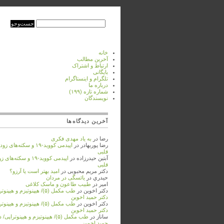
خانه
آخرین مطالب
ارتباط و اشتراک
بایگانی
تلگرام و اینستاگرام
درباره‌ ما
شماره‌‌ تازه (۱۹۹)
نویسندگان
آخرین دیدگاه‌ها
رضا
در
به ‌یاد مهدی فکری
رضا پوربهادر
در
اپیدمی کووید-۱۹ و سکته‌های
قلبی
آبتین حیدرزاده
در
اپیدمی کووید-۱۹ و سکته‌
قلبی
دکتر مریم محبوبی
در
امید بهتر است یا آرزو؟
حيدري
در
یائسگی در مردان
امیر
در
طبیب طاعون و ماسک کلاغی
دکتر اخوین
در
طب مکمل (۵)/ هیپنوتیزم و هیپنو
دکتر حمید اخوین
دکتر اخوین
در
طب مکمل (۵)/ هیپنوتیزم و هیپنو
دکتر حمید اخوین
ساناز
در
طب مکمل (۵)/ هیپنوتیزم و هیپنوتراپی/
حمید اخوین