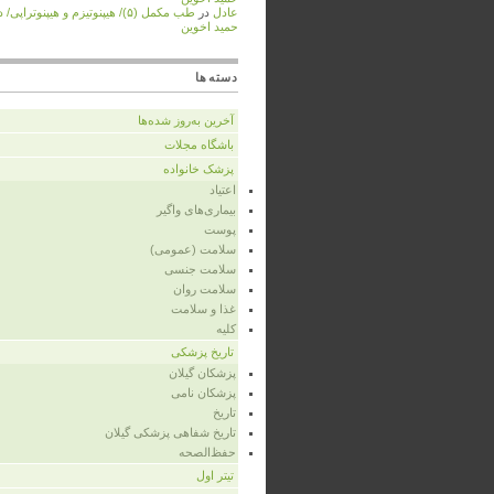
عادل
در
طب مکمل (۵)/ هیپنوتیزم و هیپنوتراپی/
حمید اخوین
دسته‌ها
آخرین به‌روز شده‌ها
باشگاه مجلات
پزشک خانواده
اعتیاد
بیماری‌های واگیر
پوست
سلامت (عمومی)
سلامت جنسی
سلامت روان
غذا و سلامت
کلیه
تاریخ پزشکی
پزشکان گیلان
پزشکان نامی
تاریخ
تاریخ شفاهی پزشکی گیلان
حفظ‌الصحه
تیتر اول