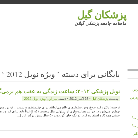
پزشکان گیل
ماهنامه جامعه پزشکی گیلان
بایگانی برای دسته ’ ویژه‌ نوبل 2012 ‘
 زودرس
نوبل پزشکی ۲۰۱۲: ساعت زندگی به عقب هم برمی‌گردد!
های زودرس
بدست
پزشكان گيل
• 16 اکتبر 2012 • دسته:
تیتر اول
٬
ویژه‌ نوبل 2012
ترجمه: دکتر رقیه حج‌فروش سلول‌های بالغ می‌توانند برای چندمنظوره شدن از نو برنام
چطور می‌شود در فرآیند همانندسازی از سلولی مثل پوست (که قاعدتاً باید برای کار ویژ
جنینی همه‌کاره‌ استفاده کرد. تو نگو جان گوردون ۵۰ سال پیش درگیر این […]
تراپی/
تراپی/
 دکتر