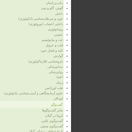
زنان و زایمان
گوش، گلو و بینی
داخلی
خون و سرطان‌شناسی (انکولوژی)
داخلی اعصاب (نورولوژی)
روماتولوژی
عفونی
غدد و متابولیسم
قلب و عروق
کلیه و فشار خون
گوارش
داروشناسی (فارماکولوژی)
دندانپزشکی
روانپزشکی
اعتیاد
ژنتیک
طب اورژانس
علوم آزمایشگاهی و آسیب‌شناسی (پاتولوژی)
کودکان
گفت‌وگو
سایر گفت‌وگوها
کرونا در گیلان
گفت‌وگوی بالینی
گفت‌وگوی صنفی
تاریخ شفاهی پزشکی گیلان