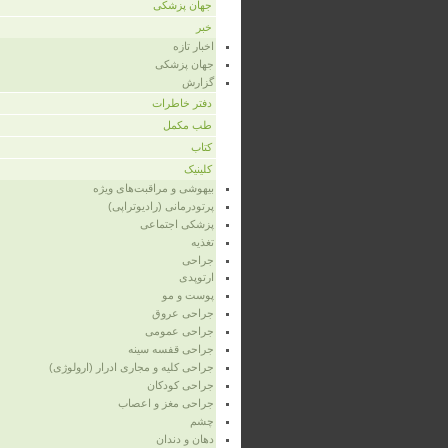
جهان پزشکی
خبر
اخبار تازه
جهان پزشکی
گزارش
دفتر خاطرات
طب مکمل
کتاب
کلینیک
بیهوشی و مراقبت‌های ویژه
پرتودرمانی (رادیوتراپی)
پزشکی اجتماعی
تغذیه
جراحی
ارتوپدی
پوست و مو
جراحی عروق
جراحی عمومی
جراحی قفسه‌ سینه
جراحی کلیه و مجاری ادرار (ارولوژی)
جراحی کودکان
جراحی مغز و اعصاب
چشم
دهان و دندان