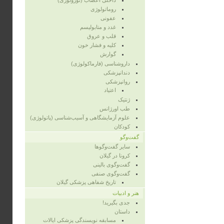
داخلی اعصاب (نورولوژی)
روماتولوژی
عفونی
غدد و متابولیسم
قلب و عروق
کلیه و فشار خون
گوارش
داروشناسی (فارماکولوژی)
دندانپزشکی
روانپزشکی
اعتیاد
ژنتیک
طب اورژانس
علوم آزمایشگاهی و آسیب‌شناسی (پاتولوژی)
کودکان
گفت‌وگو
سایر گفت‌وگوها
کرونا در گیلان
گفت‌وگوی بالینی
گفت‌وگوی صنفی
تاریخ شفاهی پزشکی گیلان
هنر و ادبیات
جدی بگیرید!
داستان
مسابقه نویسندگی پزشکی ایالات