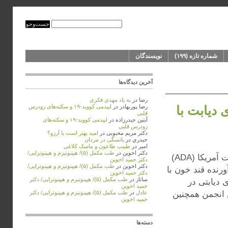
شماره‌‌ تازه (۱۹۹)
نویسندگان
آخرین دیدگاه‌ها
رضا
در
به ‌یاد مهدی فکری
روهای دیابت با
رضا پوربهادر
در
اپیدمی کووید-۱۹ و سکته‌های زودرس
قلبی
آبتین حیدرزاده
در
اپیدمی کووید-۱۹ و سکته‌های
زودرس قلبی
دکتر مریم محبوبی
در
امید بهتر است یا آرزو؟
حيدري
در
یائسگی در مردان
امیر
در
طبیب طاعون و ماسک کلاغی
دکتر اخوین
در
طب مکمل (۵)/ هیپنوتیزم و هیپنوتراپی/
میریام ای. تاکر ترجمه: دکتر مسعود جوزی گایدلاین‌ سالانه انجمن دیابت آمریکا (ADA)
دکتر حمید اخوین
دکتر اخوین
در
طب مکمل (۵)/ هیپنوتیزم و هیپنوتراپی/
‌آورنده قند خون با
دکتر حمید اخوین
ساناز
در
طب مکمل (۵)/ هیپنوتیزم و هیپنوتراپی/ دکتر
سازی مراقبت‌های دیابتی در
حمید اخوین
 انجمن همچنین
عادل
در
طب مکمل (۵)/ هیپنوتیزم و هیپنوتراپی/ دکتر
حمید اخوین
دسته‌ها