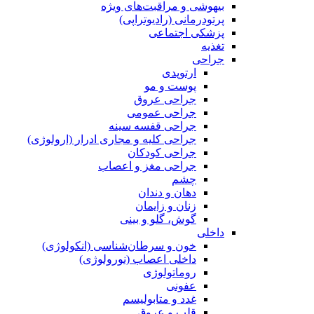
بیهوشی و مراقبت‌های ویژه
پرتودرمانی (رادیوتراپی)
پزشکی اجتماعی
تغذیه
جراحی
ارتوپدی
پوست و مو
جراحی عروق
جراحی عمومی
جراحی قفسه‌ سینه
جراحی کلیه و مجاری ادرار (ارولوژی)
جراحی کودکان
جراحی مغز و اعصاب
چشم
دهان و دندان
زنان و زایمان
گوش، گلو و بینی
داخلی
خون و سرطان‌شناسی (انکولوژی)
داخلی اعصاب (نورولوژی)
روماتولوژی
عفونی
غدد و متابولیسم
قلب و عروق