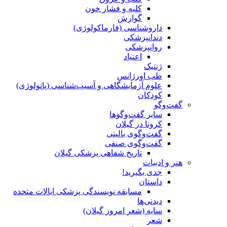
کلیه و فشار خون
گوارش
داروشناسی (فارماکولوژی)
دندانپزشکی
روانپزشکی
اعتیاد
ژنتیک
طب اورژانس
علوم آزمایشگاهی و آسیب‌شناسی (پاتولوژی)
کودکان
گفت‌وگو
سایر گفت‌وگوها
کرونا در گیلان
گفت‌وگوی بالینی
گفت‌وگوی صنفی
تاریخ شفاهی پزشکی گیلان
هنر و ادبیات
جدی بگیرید!
داستان
مسابقه نویسندگی پزشکی ایالات متحده
دیدنی‌ها
سایه (شعر امروز گیلان)
شعر