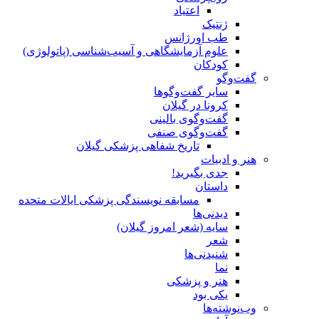
اعتیاد
ژنتیک
طب اورژانس
علوم آزمایشگاهی و آسیب‌شناسی (پاتولوژی)
کودکان
گفت‌وگو
سایر گفت‌وگوها
کرونا در گیلان
گفت‌وگوی بالینی
گفت‌وگوی صنفی
تاریخ شفاهی پزشکی گیلان
هنر و ادبیات
جدی بگیرید!
داستان
مسابقه نویسندگی پزشکی ایالات متحده
دیدنی‌ها
سایه (شعر امروز گیلان)
شعر
شنیدنی‌ها
نما
هنر و پزشکی
یکی بود
وب‌نوشته‌ها