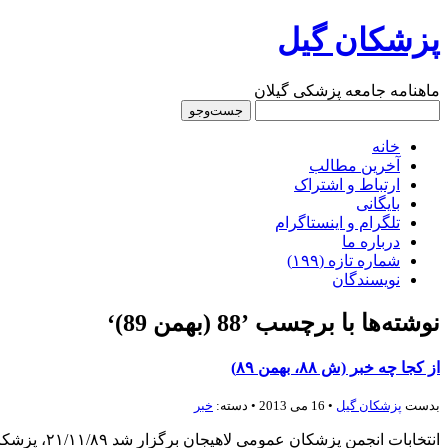
پزشکان گیل
ماهنامه جامعه پزشکی گیلان
خانه
آخرین مطالب
ارتباط و اشتراک
بایگانی
تلگرام و اینستاگرام
درباره‌ ما
شماره‌‌ تازه (۱۹۹)
نویسندگان
نوشته‌ها با برچسب ’88 (بهمن 89)‘
از کجا چه خبر (ش ۸۸، بهمن ۸۹)
بدست
پزشكان گيل
• 16 می 2013 • دسته:
خبر
انتخابات ا