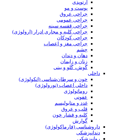
ارتوپدی
پوست و مو
جراحی عروق
جراحی عمومی
جراحی قفسه‌ سینه
جراحی کلیه و مجاری ادرار (ارولوژی)
جراحی کودکان
جراحی مغز و اعصاب
چشم
دهان و دندان
زنان و زایمان
گوش، گلو و بینی
داخلی
خون و سرطان‌شناسی (انکولوژی)
داخلی اعصاب (نورولوژی)
روماتولوژی
عفونی
غدد و متابولیسم
قلب و عروق
کلیه و فشار خون
گوارش
داروشناسی (فارماکولوژی)
دندانپزشکی
روانپزشکی