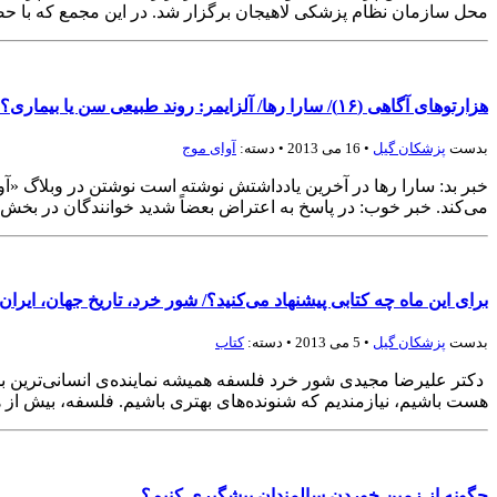
محل سازمان نظام پزشکی لاهیجان برگزار شد. در این مجمع که با حضور ۴۲ تن از اعضای انجمن پزشکان عمومی لاهیجان تشکیل شد، پس از ارایه‌ی گزارش
هزارتوهای آگاهی (۱۶)/ سارا رها/ آلزایمر: روند طبیعی سن یا بیماری؟ (۲)
بدست
پزشكان گيل
• 16 می 2013 • دسته:
آوای موج
خبر بد: سارا رها در آخرین یادداشتش نوشته است نوشتن در وبلاگ «آو
می‌کند. خبر خوب: در پاسخ به اعتراض بعضاً شدید خوانندگان در بخش 
برای این ماه چه کتابی پیشنهاد می‌کنید؟/ شور خرد، تاریخ جهان، ایرا
بدست
پزشكان گيل
• 5 می 2013 • دسته:
کتاب
دکتر علیرضا مجیدی شور خرد فلسفه همیشه نماینده‌ی انسانی‌ترین بخش
هست باشیم، نیازمندیم که شنونده‌های بهتری باشیم. فلسفه، بیش از
چگونه از زمین خوردن سالمندان پیشگیری کنیم؟