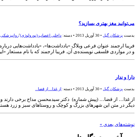
می‌توانید مغز بهتری بسازید؟
بدست
پزشكان گيل
• 30 آوریل 2013 • دسته:
داخلی اعصاب (نورولوژی)
٬
روانپزشکی
٬
فریبا ارجمند عنوان فرعی وبلاگ «یادداشت‌ها»، «یادداشت‌هایی درباره
و در مواردی فلسفی نویسنده‌ی آن. فریبا ارجمند که با نام مستعار «ا
دارا و ندار
بدست
پزشكان گيل
• 30 آوریل 2013 • دسته:
از غذا... از قضا...
از غذا… از قضا… (پیش شماره) دکتر سیدمحسن مداح برخی دارند و برخی ن
دیگر در متن این شهرهای بزرگ و کوچک و روستاهای سبز و زرد هستند
نوشته‌های بعدی »