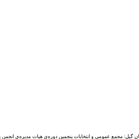
نجمن پزشکان عمومی لاهیجان برگزار شد ۲۱/۱۱/۸۹، پزشکان گیل: مجمع عمومی و انتخابات پنجمین دو