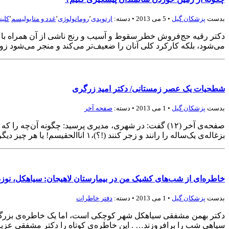
بدست
پزشكان گيل
• 5 می 2013 • دسته:
ارتوپدی
٬
روماتولوژی
٬
غدد و متابولیسم
٬
کلین
می‌شود، بلکه کارکرد کلی آنان را ضعیف‌تر می‌کند و منجر می‌شود زود
شطحیات یک عصر زمستانی/ دکتر امید زرگری
بدست
پزشكان گيل
• 1 می 2013 • دسته:
صفحه‌ آخر
صفحه‌ی آخر (۱۲) گفت: در شهری، مدیری پرسید: چگونه آن
بزغاله‌ی یک‌ساله را رانند و زجر کنند (!؟)،۱ اناالحقیسم! یا هر چیز دیگر… در هر حال چیزی است که وقتی خلق‌تان […]
خاطره‌ای از شب‌های کشیک من در بیمارستان لاهیجان: سیاهکل، نوزده
بدست
پزشكان گيل
• 1 می 2013 • دسته:
دفتر خاطرات
سیاهی شب را برافروزند… . این خاطره‌ی کوتاه را دکتر مشفقی عزیز 