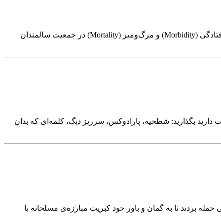
دکتر رقیه حج‌فروش خطر سقوط و آسیب و رنج ناشی از آن همراه با بالا رفتن سن، افزایش می یابد. سقوط و افتادن نه‌تنها منجر به از کار افتادگی (Morbidity) و مرگ‌ومیر (Mortality) در جمعیت سالمندان
دوست دارید بگذارید: شطحیه، پارادوکس، سرریز دیگ، کلمه‌ای که بدان
ال پیش در یک شب زمستانی به پاسگاه کوچکی حمله بردند تا به‌ گمان و باور خود کبریت مبارزه‌ی مسلحانه با