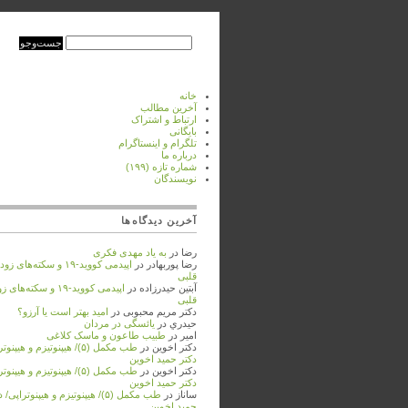
خانه
آخرین مطالب
ارتباط و اشتراک
بایگانی
تلگرام و اینستاگرام
درباره‌ ما
شماره‌‌ تازه (۱۹۹)
نویسندگان
آخرین دیدگاه‌ها
رضا
در
به ‌یاد مهدی فکری
رضا پوربهادر
در
اپیدمی کووید-۱۹ و سکته‌های
قلبی
آبتین حیدرزاده
در
اپیدمی کووید-۱۹ و سکته‌
قلبی
دکتر مریم محبوبی
در
امید بهتر است یا آرزو؟
حيدري
در
یائسگی در مردان
امیر
در
طبیب طاعون و ماسک کلاغی
دکتر اخوین
در
طب مکمل (۵)/ هیپنوتیزم و هیپنو
دکتر حمید اخوین
دکتر اخوین
در
طب مکمل (۵)/ هیپنوتیزم و هیپنو
دکتر حمید اخوین
ساناز
در
طب مکمل (۵)/ هیپنوتیزم و هیپنوتراپی/
حمید اخوین