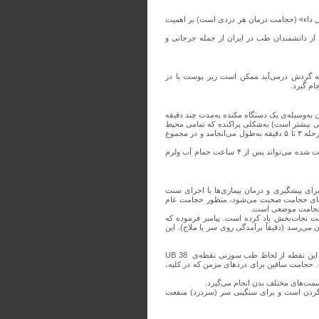
اء لکل داء» (حجامت درمان هر دردی است) بر اهمیت
 از دانشمندان طب در ایران از جمله جرجانی و
 گردش درمی‌آید ممکن است زیر پوست یا در
م گیرد.
 به‌وسیله‌ی یک دستگاه مکنده به‌مدت چند دقیقه
 بیشتر است) به‌شکلی پراکنده که تمامی محیط
بادکش شده را بپوشاند و بادکش مجدد همان منطقه در ۲ تا ۵ مرحله‌ی متوالی که هر مرحله ۳ تا ۵ دقیقه به‌طول می‌انجامد و در مجموع
پس از پایان حجامت، منطقه‌ی حجامت شده ضدعفونی و پانسمان می‌شود و فرد حجامت شده می‌تواند پس از ۴ ساعت حمام آب ولرم
رای پیشگیری و درمان بیماری‌ها یا اجرای سنت
گی‌های حجامت صحبت می‌شود، منظور حجامت عام
ر حجامت موضعی است.
ت نجات‌بخش یاد کرده است. پیامبر فرموده که
می‌رسد (دقیقاً برآمدگی روی سر یا ملاج). این
۴- حجامت ساقین: موضع آن یک وجب است از قوزک پا به‌سوی برجستگی پشت ساق. این نقطه از لحاظ طب سوزنی نقطه‌ی UB 38
ر). حجامت ساقین برای دردهای مزمن که در کلیه،
گردن است و برای سنگینی سر (سردرد) منفعت