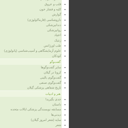
قلب و عروق
کلیه و فشار خون
گوارش
داروشناسی (فارماکولوژی)
دندانپزشکی
روانپزشکی
اعتیاد
ژنتیک
طب اورژانس
علوم آزمایشگاهی و آسیب‌شناسی (پاتولوژی)
کودکان
گفت‌وگو
سایر گفت‌وگوها
کرونا در گیلان
گفت‌وگوی بالینی
گفت‌وگوی صنفی
تاریخ شفاهی پزشکی گیلان
هنر و ادبیات
جدی بگیرید!
داستان
مسابقه نویسندگی پزشکی ایالات متحده
دیدنی‌ها
سایه (شعر امروز گیلان)
شعر