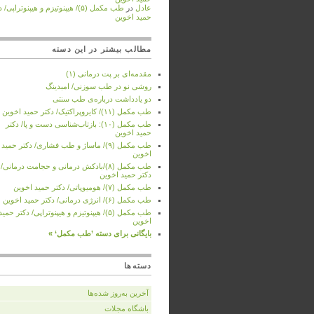
عادل
در
طب مکمل (۵)/ هیپنوتیزم و هیپنوتراپی/
حمید اخوین
مطالب بیشتر در این دسته
مقدمه‌ای بر پت درمانی (۱)
روشی نو در طب سوزنی/ امبدینگ
دو یادداشت درباره‌ی طب سنتی
طب مکمل (۱۱)/ کایروپراکتیک/ دکتر حمید اخوین
طب مکمل (۱۰): بازتاب‌شناسی دست و پا/ دکتر
حمید اخوین
طب مکمل (۹)/ ماساژ و طب فشاری/ دکتر حمید
اخوین
طب مکمل (۸)/بادکش درمانی و حجامت درمانی/
دکتر حمید اخوین
طب مکمل (۷)/ هومیوپاتی/ دکتر حمید اخوین
طب مکمل (۶)/ انرژی درمانی/ دکتر حمید اخوین
طب مکمل (۵)/ هیپنوتیزم و هیپنوتراپی/ دکتر حمید
اخوین
بایگانی برای دسته ’طب مکمل‘ »
دسته‌ها
آخرین به‌روز شده‌ها
باشگاه مجلات