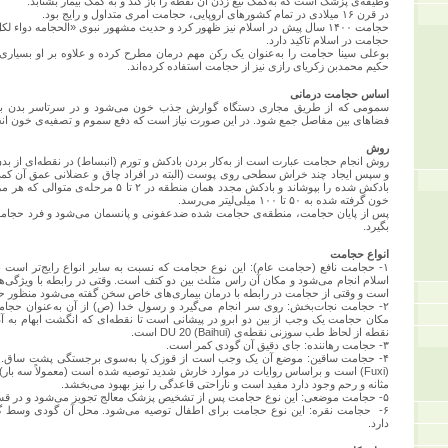
وظیفه‌ی پزشک است که به‌کمک تیغ زدن آن نقطه را باز کند و به کمک بیمار بشتابد.
در قرن ۱۶ میلادی در تمام کشورهای اروپایی، حجامت امری متداول و رایج بود.
حجامت ۱۴۰۰ سال پیش در اسلام نیز ظهور کرد و حدیث مشهور نبوی «الحجامه دو
حجامت در اسلام تاکید دارد.
بوعلی سینا حجامت را به‌عنوان یک رکن مهم درمان مطرح کرده و علاوه بر او بسیاری
حکیم محمدبن زکریای رازی نیز از حجامت استفاده کرده‌اند.
اساس حجامت درمانی
سمومی که از طریق مجاری دستگاه گوارش جذب خون می‌شود و در سرتاسر بدن به
فضاهای بین مفاصل جمع ‌شود. در این صورت نیاز است که دفع سموم و تصفیه‌ی خون انجا
روش
روش انجام حجامت عبارت است از به‌کار بردن بادکش و تورم (انبساط) در نقطه‌ای از بدن
و سپس ایجاد چند خراش سطحی روی پوست (البته در افراد چاق و عضلانی عمق آن کمی
خون گرفته شده به ۵۰ تا ۱۰۰ میلی‌لیتر می‌رسد.
بگیرد.
انواع حجامت
۱- حجامت نافع (حجامت عام): این نوع حجامت که نسبت به سایر انواع رایج‌تر است ب
اسلام انجام می‌‌شود و مکان آن راس مثلث بین دو کتف است. وقتی در رابطه با ویژ‌
است و وقتی از حجامت در رابطه با درمان بیماری‌های خاص سخن گفته می‌شود منظو
۲- حجامت نجات‌بخش: روی سر انجام می‌گیرد و رسول خدا (ص) از آن به‌عنوان حجام
مکان حجامت یک وجب از بین دو ابرو در پیشانی است تا نقطه‌ای که انگشت ابهام به آن 
نقطه از لحاظ طب سوزنی نقطه‌ی DU 20 (Baihui) است.
۳- حجامت رهاننده: جای دقیق آن گودی کمر است.
(Fuxi) است و براساس روایات در موارد خارش شدید توصیه شده است (معمولاً سه با
مثانه و رحم وجود دارد مفید است و ناراحتی قاعدگی را نیز بهبود می‌بخشد.
۵- حجامت موضعی: این نوع حجامت پس از تشخیص پزشک معالج تجویز می‌شود و در قسمت‌های مختلف بدن انجام می‌گیرد.
۶- حجامت نقره: این نوع حجامت برای اطفال توصیه می‌شود. محل آن گودی وسط 
دارد.