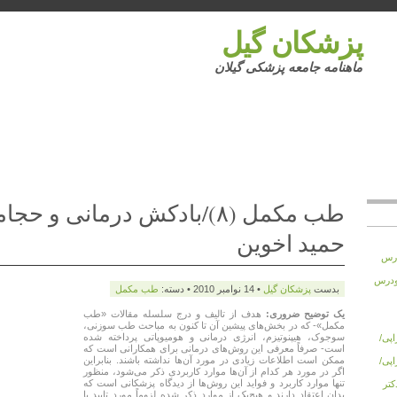
پزشکان گیل
ماهنامه جامعه پزشکی گیلان
طب مکمل (۸)/بادکش درمانی و 
حمید اخوین
 زودرس
های زودرس
بدست
پزشكان گيل
• 14 نوامبر 2010 • دسته:
طب مکمل
یک توضیح ضروری:
هدف از تالیف و درج سلسله مقالات «طب
مکمل»- که در بخش‌های پیشین آن تا کنون به مباحث طب سوزنی،
سوجوک، هیپنوتیزم، انرژی درمانی و هومیوپاتی پرداخته شده
تراپی/
است- صرفاً معرفی این روش‌های درمانی برای همکارانی است که
ممکن است اطلاعات زیادی در مورد آن‌ها نداشته باشند. بنابراین
تراپی/
اگر در مورد هر کدام از آن‌ها موارد کاربردی ذکر می‌شود، منظور
تنها موارد کاربرد و فواید این روش‌ها از دیدگاه پزشکانی است که
 دکتر
بدان اعتقاد دارند و هیچ‌یک از موارد ذکر شده لزوماً مورد تایید یا