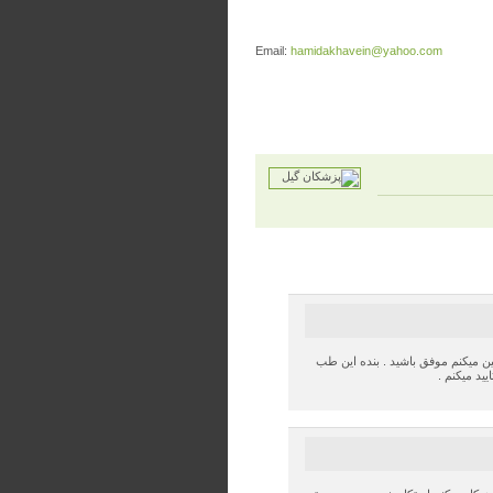
Email:
hamidakhavein@yahoo.com
ن میکنم موفق باشید . بنده این طب
ید میکنم .