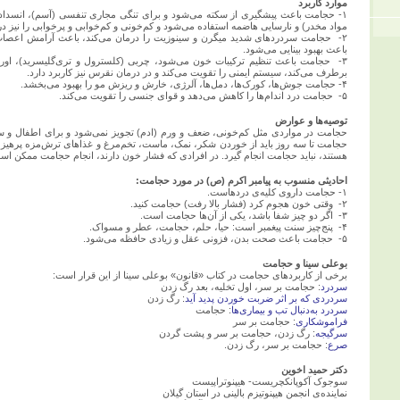
موارد کاربرد
۱- حجامت باعث پیشگیری از سکته می‌شود و برای تنگی مجاری تنفسی (آسم)، انسداد
مواد مخدر) و نارسایی هاضمه استفاده می‌شود و کم‌خونی و کم‌خوابی و پرخوابی را نیز در
۲- حجامت سردردهای شدید میگرن و سینوزیت را درمان می‌کند، باعث آرامش اعصا
باعث بهبود بینایی می‌شود.
۳- حجامت باعث تنظیم ترکیبات خون می‌شود، چربی (کلسترول و تری‌گلیسرید)، او
برطرف می‌کند، سیستم ایمنی را تقویت می‌کند و در درمان نقرس نیز کاربرد دارد.
۴- حجامت جوش‌ها، کورک‌ها، دمل‌ها، آلرژی، خارش و ریزش مو را بهبود می‌بخشد.
۵- حجامت درد اندام‌ها را کاهش می‌دهد و قوای جنسی را تقویت می‌کند.
توصیه‌ها و عوارض
حجامت در مواردی مثل کم‌خونی، ضعف و ورم (ادم) تجویز نمی‌شود و برای اطفال و سالم
حجامت تا سه روز باید از خوردن شکر، نمک، ماست، تخم‌مرغ و غذاهای ترش‌مزه پرهیز گرد
هستند، نباید حجامت انجام گیرد. در افرادی که فشار خون دارند، انجام حجامت ممکن 
احادیثی منسوب به پیامبر اکرم (ص) در مورد حجامت:
۱- حجامت داروی کلیه‌ی دردهاست.
۲- وقتی خون هجوم کرد (فشار بالا رفت) حجامت کنید.
۳- اگر دو چیز شفا باشد، یکی از آن‌ها حجامت است.
۴- پنج‌چیز سنت پیغمبر است: حیا، حلم، حجامت، عطر و مسواک.
۵- حجامت باعث صحت بدن، فزونی عقل و زیادی حافظه می‌شود.
بوعلی‌ سینا و حجامت
برخی از کاربرد‌های حجامت در کتاب «قانون» بوعلی‌ سینا از این قرار است:
سردرد
: حجامت بر سر، اول تخلیه، بعد رگ زدن
سردردی که بر اثر ضربت خوردن پدید آید
: رگ زدن
سردرد به‌دنبال تب و بیماری‌ها
: حجامت
فراموشکاری
: حجامت بر سر
سرگیجه
: رگ زدن، حجامت بر سر و پشت گردن
صرع
: حجامت بر سر، رگ زدن.
دکتر حمید اخوین
سوجوک آکوپانکچریست- هیپنوتراپیست
نماینده‌ی انجمن هیپنوتیزم بالینی در استان گیلان