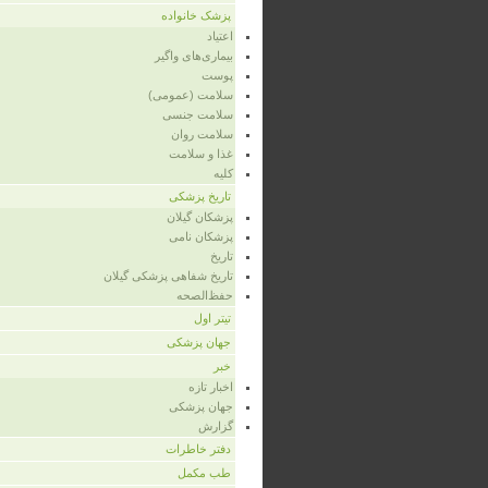
پزشک خانواده
اعتیاد
بیماری‌های واگیر
پوست
سلامت (عمومی)
سلامت جنسی
سلامت روان
غذا و سلامت
کلیه
تاریخ پزشکی
پزشکان گیلان
پزشکان نامی
تاریخ
تاریخ شفاهی پزشکی گیلان
حفظ‌الصحه
تیتر اول
جهان پزشکی
خبر
اخبار تازه
جهان پزشکی
گزارش
دفتر خاطرات
طب مکمل