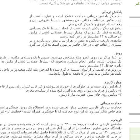
توصیه‌ی مولف این مقاله یا ماهنامه‌ی «پزشکان گیل» نیست.
 دکتر
بادکش درمانی
نام دیگر بادکش درمانی حجامت خشک است و عبارت است از
ایجاد مکش در نقاط مختلف بدن به‌منظور انبساط عروقی بدن و
رفع انسداد عروق و متمرکز کردن سم.
به‌تعریف دیگر بادکش عبارت است از ایجاد انبساط با یک وسیله‌ی
مکنده به قطر یک لیوان که مقدار انبساط عضلانی ناشی از مکش
آن حداقل به ۱۴ میلی‌متر در راس گنبد برسد.
سابقه‌ی تاریخی بادکش به بیش از هزار سال پیش برمی‌گردد و در
بسیاری از نقاط جهان در حال حاضر نیز مورد استفاده قرار می‌گیرد.
روش
در ابتدا مرکز درد روی عضو مبتلا مشخص می‌شود. سپس با یک وسیله‌ی مکنده از طریق
یک سوپاپ است، مکش انجام می‌گیرد به‌نحوی که انبساط عضلانی ناشی از مکش به قطر
دایره حداقل ۱۴ میلی‌متر باشد.
در روش‌های قدیمی‌تر از لیوان شیشه‌ای گرم شده یا انداختن پنبه الکل شعله‌ور در داخل ل
نکته: هر مکش نباید بیش از ۵ دقیقه به‌طول بیانجامد.
موارد کاربرد
۱ـ بادکش روی سینه برای جلوگیری از خونریزی پیوسته و غیر قابل کنترل زنان پس از قاعدگی
۲- بادکش و چرخاندن لیوان روی بدن افراد فلج شده از سکته‌ی مغزی
۳- بادکش روی جای نیش عقرب، مار یا زنبور.
حجامت درمانی
حجامت در زبان فارسی به‌معنی مداوا تعریف شده و در اصطلاح یک روش خونگیری است ک
های خاص به‌کار می‌رود. به این نوع حجامت که با خونگیری همراه است «حجامت تر» نیز م
تاریخچه
سابقه‌ی تاریخی حجامت مربوط به ۳۳۰۰ سال پیش است که در مق
دانشگاه جندی شاپور، حجامت در ایران نیز آغاز شد. این روش درمانی در مصر و هند نیز پی
جالینوس ۱۲۰ سال پس از میلاد در کتاب Paracelsus حاصل تمام تجربیات گذشته در مورد حجامت را این‌گونه خلاصه ‌کرد:
در جایی که طبیعت دردی را حادث می‌کند، در آن‌جا مواد مضری انباشته می‌شود. چنان‌چه 