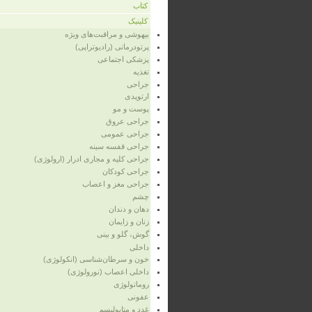
کتاب
کلینیک
بیهوشی و مراقبت‌های ویژه
پرتودرمانی (رادیوتراپی)
پزشکی اجتماعی
تغذیه
جراحی
ارتوپدی
پوست و مو
جراحی عروق
جراحی عمومی
جراحی قفسه‌ سینه
جراحی کلیه و مجاری ادرار (ارولوژی)
جراحی کودکان
جراحی مغز و اعصاب
چشم
دهان و دندان
زنان و زایمان
گوش، گلو و بینی
داخلی
خون و سرطان‌شناسی (انکولوژی)
داخلی اعصاب (نورولوژی)
روماتولوژی
عفونی
غدد و متابولیسم