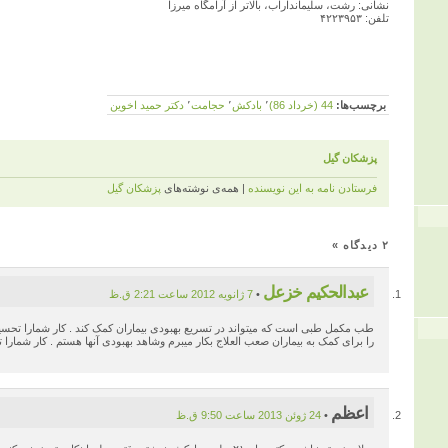
نشانی: رشت، سلیمانداراب، بالاتر از آرامگاه میرزا
تلفن: ۴۲۲۳۹۵۳
برچسب‌ها:
44 (خرداد 86)
٬
بادکش
٬
حجامت
٬
دكتر حميد اخوين
پزشكان گيل
فرستادن نامه به این نویسنده
| همه‌ی نوشته‌های
پزشكان گيل
۲ دیدگاه
»
عبدالحکیم خزعل
•
7 ژانویه 2012 ساعت 2:21 ق.ظ
طب مکمل طبی است که میتواند در تسریع بهبودی بیماران کمک کند . کار شمارا تحسی
را برای کمک به بیماران صعب العلاج بکار میبرم وشاهد بهبودی آنها هستم . کار شمارا تای
اعظم
•
24 ژوئن 2013 ساعت 9:50 ق.ظ