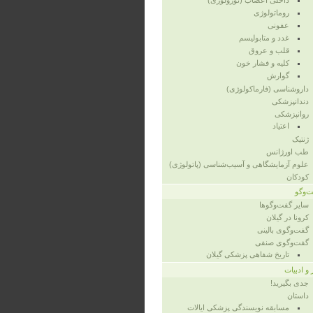
داخلی اعصاب (نورولوژی)
روماتولوژی
عفونی
غدد و متابولیسم
قلب و عروق
کلیه و فشار خون
گوارش
داروشناسی (فارماکولوژی)
دندانپزشکی
روانپزشکی
اعتیاد
ژنتیک
طب اورژانس
علوم آزمایشگاهی و آسیب‌شناسی (پاتولوژی)
کودکان
‌وگو
سایر گفت‌وگوها
کرونا در گیلان
گفت‌وگوی بالینی
گفت‌وگوی صنفی
تاریخ شفاهی پزشکی گیلان
 و ادبیات
جدی بگیرید!
داستان
مسابقه نویسندگی پزشکی ایالات