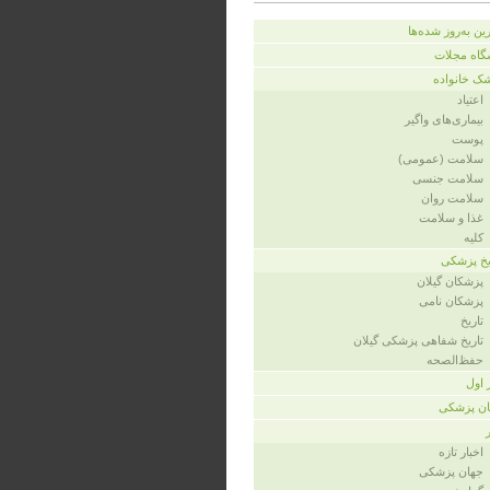
ین به‌روز شده‌ها
گاه مجلات
ک خانواده
اعتیاد
بیماری‌های واگیر
پوست
سلامت (عمومی)
سلامت جنسی
سلامت روان
غذا و سلامت
کلیه
یخ پزشکی
پزشکان گیلان
پزشکان نامی
تاریخ
تاریخ شفاهی پزشکی گیلان
حفظ‌الصحه
ر اول
ن پزشکی
اخبار تازه
جهان پزشکی