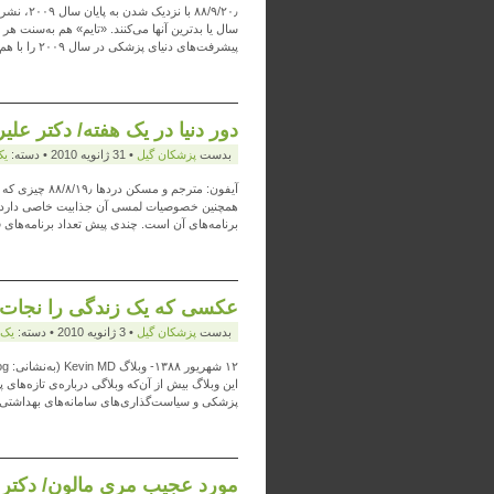
۸۸/۹/۲۰٫
سال یا بدترین آنها می‌کنند. «تایم» هم به‌سنت هر
پیشرفت‌های دنیای پزشکی در سال ۲۰۰۹ را با هم می‌خوانیم: ۱٫ راهبردهای […]
دور دنیا در یک هفته/ دکتر عل
بدست
پزشكان گيل
• 31 ژانویه 2010 • دسته:
يک
آیفون: مترجم 
همچنین خصوصیات لمسی آن جذابیت خاصی دارد، اما
برنامه‌های آن است. چندی پیش تعداد برنامه‌های فروشگ
عکسی که یک زندگی را نجات د
بدست
پزشكان گيل
• 3 ژانویه 2010 • دسته:
يک 
این وبلاگ بیش از آن‌که وبلاگی درباره‌ی تازه‌های
پزشکی و سیاست‌گذاری‌های سامانه‌های بهداشتی- د
مورد عجیب مری مالون/ دکتر 