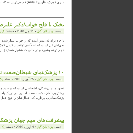
سری کوچک، «آردی» (Ardi) قدیمی‌ترین اسکلت موجودی شبه‌انسانی است که تابه‌حال […]
بختک یا فلج خواب/دکتر علیرض
بدست
پزشكان گيل
• 11 می 2010 • دسته:
يک 
تا حالا برای‌تان پیش آمده که از خواب بیدار شده
بدی‌اش این است که اصلاً نمی‌توانید از کسی کم
دچار توهم بشوید و در حالی که هشیار هستید […]
۱۰ پزشک‌نمای شیطان‌صفت تاریخ!/ دکتر علیرضا مجیدی
بدست
پزشكان گيل
• 25 آوریل 2010 • دسته:
يک
تصور ما از پزشکان، اشخاصی است که درصدد هستند
بیشتر پزشکان، مثبت است. اما این بار در یک یاد
پزشک‌نماهایی برداریم که اعمال‌شان را هیچ عقل س
پیشرفت‌های مهم جهان پزشکی در سال ۲۰۰۹/ دکت
بدست
پزشكان گيل
• 4 آوریل 2010 • دسته:
يک 