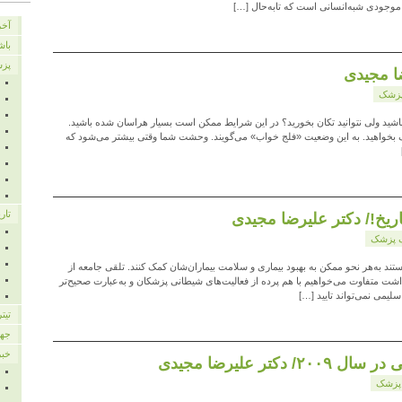
آخر
باش
پزش
ا مجیدی
پزشک
 باشید ولی نتوانید تکان بخورید؟ در این شرایط ممکن است بسیار هراسان شده باشید.
ک بخواهید. به این وضعیت «فلج خواب» می‌گویند. وحشت شما وقتی بیشتر می‌شود که
تار
 پزشک
 به‌هر نحو ممکن به بهبود بیماری و سلامت بیماران‌شان کمک کنند. تلقی جامعه از
داشت متفاوت می‌خواهیم با هم پرده از فعالیت‌های شیطانی پزشکان و به‌عبارت صحیح‌تر
لیمی نمی‌تواند تایید […]
تیت
جها
خبر
ر علیرضا مجیدی
پزشک