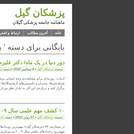
پزشکان گیل
ماهنامه جامعه پزشکی گیلان
خانه
آخرین مطالب
ارتباط و اشتر
بایگانی برای دسته ’ 
دور دنیا در یک ماه/ دکتر علیر
بدست
پزشكان گيل
• 8 سپتامبر 2010 • دسته:
ي
تعرفه‌چی‌ها، مدیران و تکنیسین‌های آزمایشگاه‌ه
برگزار کنند و درباره‌ی این آثار به تبادل نظر بپردازند! 
۱۰ کشف مهم علمی سال ۲۰۰۹/ دکتر علیرضا مجیدی
بدست
پزشكان گيل
• 27 ژوئن 2010 • دسته:
يک
در شماره‌ی ۷۴ «پزشکان گیل» مهم‌ترین 