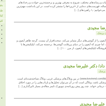
 با نزدیک شدن به پایان سال ۲۰۰۹، نشریات و رسانه‌های مختلف، شروع به معرفی بهترین و برجسته‌ترین حوادث و رخدادهای
دفت
 ساله، فهرست‌های ده‌تایی از «ترین»‌ها را منتشر کرده است. در این یادداشت مهم‌ترین
طب
کتا
کلی
یرضا مجیدی
 پزشک
و مسکن دردها ۸۸/۸/۱۹٫ چیزی که آیفون را از گوشی‌های دیگر متمایز می‌کند، سخت‌افزار آن نیست. گرچه ظاهر آیفون و
 چیزی که آیفون را در دنیای پررقابت گوشی‌ها، برجسته می‌کند، اپلیکیشن‌ها یا
اه اپلیکیشن‌های آیفون، از مرز ۱۰۰ […]
اد/ دکتر علیرضا مجیدی
پزشک
۱۲ شهریور ۱۳۸۸- وبلاگ Kevin MD (به‌نشانی: www.kevinmd.com/blog) در بین وبلاگ‌های پزشکی غربی،‌ وبلاگ شناخته‌شده‌ای است.
 پزشکی باشد، وبلاگی است که در آن می‌توان تحلیل‌ها و بازتاب‌هایی را در مورد اخلاق
رمانی خواند. چند روز پیش روزنامه‌ی نیویورک تایمز مقاله‌ی بسیار تاثیرگذاری […]
علیرضا مجیدی