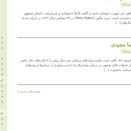
 پزشک
اهی این شهرت خوشایند است و گاهی کاملاً ناخوشایند و غیرمترقبه. داستان مشهور
شدن یک زن ایرلندی مهاجر آمریکا هم در نوع خود شنیدنی است. مری مالون (Mary Mallon) در ۲۳ سپتامبر سال ۱۸۶۹ در ایرلند به‌دنیا
ضا مجیدی
پزشک
چشمان آبی: نقش فناوری در درمان بیماری‌ها ۲۲ اسفند ۸۷- کافی است تکست‌بوک‌های پزشکی چند سال پیش را با کتاب‌های حال حاضر
 تحولات قابل توجهی در درمان بیماری‌ها رخ داده و بسیاری از درمان‌ها و روندهای
ی‌شد، به‌صورت […]
گفت
نوشته‌های بعدی »
هنر