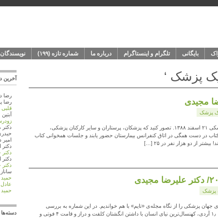
اک
بایگانی
تلگرام و اینستاگرام
درباره‌ ما
شماره‌‌ تازه (۱۹۹)
نویسندگان
يک پزشک ‘
آخرین دی
رضا
د
ضا مجیدی
رضا پو
قلبی
ک پزشک
آبتین 
زودرس
دکتر 
ادبیات، روزنه‌ای برای مشاهده‌ی وجه انسانی پزشکی ۲۱ اسفند ۱۳۸۸. تصور کنید که پزشکان، پرستاران و سایر کارکنان پزشکی،
حيدر
ا کتاب در دست همگی در اتاق کنفرانس بیمارستان حضور یابند و جلسات همخوانی کتاب
امیر
د
بیشتر از دو هزار نفر در ۲۵ […]
دکتر 
دکتر 
دکتر 
دکتر 
ساناز
د
حمید 
عادل
د
حمید 
 پزشک
رویدادهای جهان پزشکی را از نگاه مجله‌ی «تایم» با هم خواندیم. در این شماره به بررسی
دسته‌ها
مهم‌ترین رخدادهای علمی سال ۲۰۰۹ می‌پردازیم: ۱٫ آردی، کهنسال‌ترین نیای انسان با داشتن انگشتان کلفت و دراز و قامت ۴ فوتی و