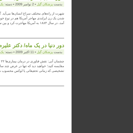
بدست
پزشكان گيل
• 2 نوامبر 2009 • دسته:
يک
شهرت از راه‌های مختلف سراغ انسان‌ها می‌آید. گ
آمد، در سال ۱۸۸۴ به آمریکا مهاجرت کرد و بین سال‌های […]
دور دنیا در یک ماه/ دکتر علیر
بدست
پزشكان گيل
• 11 اکتبر 2009 • دسته:
يک 
مقایسه کنید؛ خواهید دید که تنها در عرض چند سال
تشخیصی که زمانی تحقیقاتی یا لوکس محسوب م