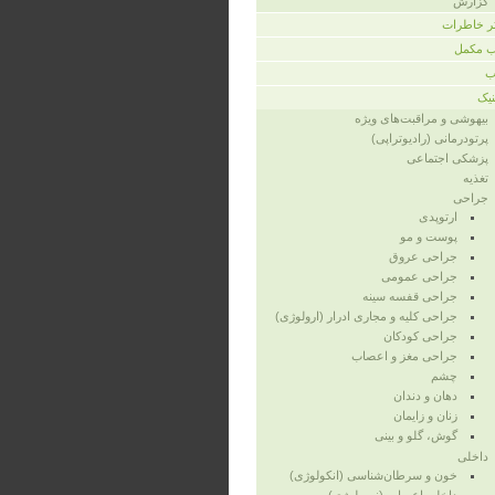
گزارش
ر خاطرات
 مکمل
ب
نیک
بیهوشی و مراقبت‌های ویژه
پرتودرمانی (رادیوتراپی)
پزشکی اجتماعی
تغذیه
جراحی
ارتوپدی
پوست و مو
جراحی عروق
جراحی عمومی
جراحی قفسه‌ سینه
جراحی کلیه و مجاری ادرار (ارولوژی)
جراحی کودکان
جراحی مغز و اعصاب
چشم
دهان و دندان
زنان و زایمان
گوش، گلو و بینی
داخلی
خون و سرطان‌شناسی (انکولوژی)