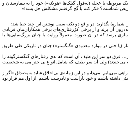
ربوطه با عجله (به‌قول گیلک‌ها «هولانه») خود را به بیمارستان و
… مریض شماست؟ فکر کنم با گچ گرفتنم مشکلش حل بشه!»
 به‌درون آن برند و از برخی کژرفتاری‌های برخی همکاران‌مان فریادی
م‌سازی برسد که در آن صورت معمولاً روایت با چنان بزرگ‌نمایی‌ها یا
تار (یا حتی در موارد معدودی «گنگستر») چنان در تاریکی طی طریق
آور… فرق دو سر این طیف آن است که بدی رفتارهای گنگسترگونه را
فانه می‌خندند) ولی آن سر طیف که شامل انواع بی‌احترامی به شخصیت
هی نمی‌یابم. می‌دانم در این زمانه‌ی بی‌اخلاق شاید به‌مصداق «اگر ز
 داشته باشیم و خود ناراست و نادرست باشیم. از اول هم قرار بود