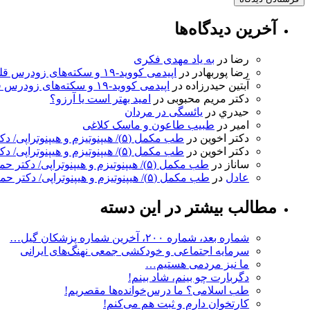
آخرین دیدگاه‌ها
رضا
در
به ‌یاد مهدی فکری
رضا پوربهادر
در
اپیدمی کووید-۱۹ و سکته‌های زودرس قلبی
آبتین حیدرزاده
در
اپیدمی کووید-۱۹ و سکته‌های زودرس قلبی
دکتر مریم محبوبی
در
امید بهتر است یا آرزو؟
حيدري
در
یائسگی در مردان
امیر
در
طبیب طاعون و ماسک کلاغی
دکتر اخوین
در
طب مکمل (۵)/ هیپنوتیزم و هیپنوتراپی/ دکتر حمید اخوین
دکتر اخوین
در
طب مکمل (۵)/ هیپنوتیزم و هیپنوتراپی/ دکتر حمید اخوین
ساناز
در
طب مکمل (۵)/ هیپنوتیزم و هیپنوتراپی/ دکتر حمید اخوین
عادل
در
طب مکمل (۵)/ هیپنوتیزم و هیپنوتراپی/ دکتر حمید اخوین
مطالب بیشتر در این دسته
شماره بعد، شماره ۲۰۰، آخرین شماره پزشکان گیل…
سرمایه اجتماعی و خودکشی جمعی نهنگ‌های ایرانی
ما نیز مردمی هستیم…
دگربارت چو بینم، شاد بینم!
طب اسلامی؟ ما درس‌خوانده‌ها مقصریم!
کارتخوان دارم و ثبت هم می‌کنم!