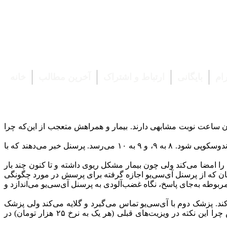
رام
بایگانی
ارتباط و اشتراک
آخرین مطالب
خانه
ً در همان ساعت نوبت مشابهی دارند. بیمار و همراهش متعجب از این‌که چرا
۲٫ خانم ب که از دیشب ناشتا بوده ساعت ۸ صبح به‌اتفاق همسرش (که او نیز از محل کارش مرخصی گرفته) در بیمارستان حاضر است تا آندوسکوپی شود. ۸ به ۹، و ۹ به ۱۰ می‌رسد. پرسنل خبر می‌دهند که با
امضا می‌کند ولی چون بیمار مشکل ریوی داشته و تا کنون چند بار
 بالاخره پزشک مربوطه سر می‌رسد. یکی از همراهان که از پرسنل آی‌سی‌یو اجازه گرفته برای پرسش در مورد چگونگی
طه به‌جای پاسخ، نگاه غضب‌آلودی به پرسنل آی‌سی‌یو می‌اندازد و
ند. پزشک دوم با آی‌سی‌یو تماس می‌گیرد و گلایه می‌کند ولی پزشک
مربوطه، بدون کمترین پوزش‌خواهی پاسخ می‌دهد: «اصلاً مریض شما از اول هم مشکل ریوی نداشت!» پزشک دوم با تعجب می‌پرسد پس چرا این نکته در ویزیت‌های قبلی (هر یک به نرخ ۲۵ هزار تومان) در