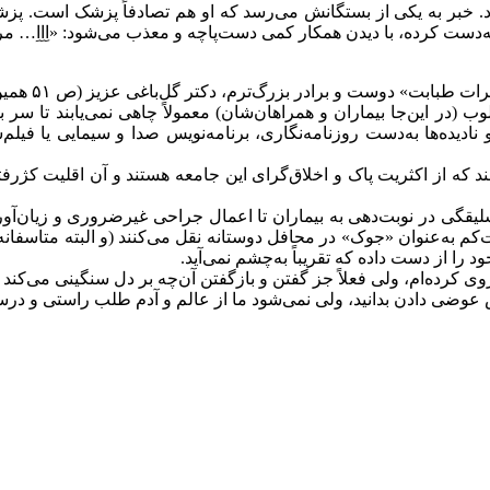
. خبر به یکی از بستگانش می‌رسد که او هم تصادفاً پزشک است. پزشک م
‌دست کرده، با دیدن همکار کمی دست‌پاچه و معذب می‌شود: «اِاِاِ
، دکتر گل‌باغی عزیز (ص ۵۱ همین شماره) بگذارید. در واقع دو نکته سبب نوشتن این چند خط شد:
وب (در این‌جا بیماران و همراهان‌شان) معمولاً چاهی نمی‌یابند تا سر
و نادیده‌ها به‌دست روزنامه‌نگاری، برنامه‌نویس صدا و سیمایی یا فیل
د که از اکثریت پاک و اخلاق‌گرای این جامعه هستند و آن اقلیت کژرف
لیقگی در نوبت‌دهی به بیماران تا اعمال جراحی غیرضروری و زیان‌
دست‌کم به‌عنوان «جوک» در محافل دوستانه نقل می‌کنند (و البته متاس
را از دست داده که تقریباً به‌چشم نمی‌آید.
وی کرده‌ام، ولی فعلاً جز گفتن و بازگفتن آن‌چه بر دل سنگینی می‌کند را
وضی دادن بدانید، ولی نمی‌شود ما از عالم و آدم طلب راستی و درستی