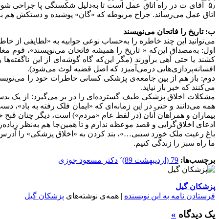
۵٫ آقای ت در راه اتاق عمل است تا به‌دلیل شکستگی پا جراحی شود
اتاق عمل می‌رساند. جراح مربوطه که «گان» پوشیده و دستکش هم به
ب: تاریخ را فاتحان می‌نویسند
می‌توانید این چند خاطره را به‌حساب نوعی جوابیه به «لطایفی از خاطرات طبابت» دوست و برادر بزرگ‌ترم
اول: به‌مصداق این‌که « تاریخ را همیشه فاتحان می‌نویسند»، قوم مغل
کشند یا حتی آهی برآورند (مگر این‌که گاه گوشه‌ای از این ناگفته‌ها 
افسانه‌پردازی‌هایی درمی‌آمیزد که اصل قضیه لوث می‌شود).
دوم: باز هم از بین جامعه‌ی پزشکی کسانی خاطرات خود را می‌نویسن
می‌کنند که خبر باز نیاید.
مشکلات اخلاق پزشکی طیف گسترده‌ای را در بر می‌گیرد: از یک بدس
همه می‌دانند و حتی در این زمانه‌ای که «ایمان فلک رفته به باد»، 
بیماران و همراهان آنان (در لفظ عام «مردم») است، دیگر چنان قبح خود 
ادعای اخلاق‌گرایی و قصد موعظه ندارم و تا همین‌جا هم به‌نظر زیاده‌ر
باغ رعیت ملک خورد سیبی…»، بند کردن به «اخلاق پزشکی» را آدرس ع
ما راه سبز را زندگی کنیم.
برچسب‌ها:
79 (ارديبهشت 89)
٬
دکتر مسعود جوزی
پزشكان گيل
فرستادن نامه به این نویسنده
| همه‌ی نوشته‌های
پزشكان گيل
یک دیدگاه
»