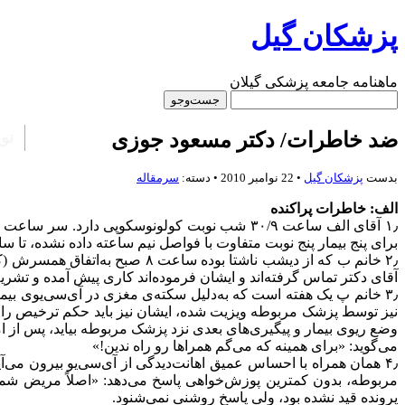
پزشکان گیل
ماهنامه جامعه پزشکی گیلان
ضد خاطرات/ دکتر مسعود جوزی
نو
بدست
پزشكان گيل
• 22 نوامبر 2010 • دسته:
سرمقاله
الف: خاطرات پراکنده
۱٫ آقای الف ساعت ۳۰/۹ شب نوبت کولونوسکوپی دا
برای پنج بیمار پنج نوبت متفاوت با فواصل نیم ساعته داده نشده، تا ساعت ۳۰/۱۱ روی صندلی آهنی و ناراحت مطب منتظر م
آقای دکتر تماس گرفته‌اند و ایشان فرموده‌اند کاری پیش آمده و تشریف 
۳٫ خانم پ یک هفته است که به‌دلیل سکته‌ی مغزی در آی‌سی‌یوی ب
وضع ریوی بیمار و پیگیری‌های بعدی نزد پزشک مربوطه بیاید، پس از
می‌گوید: «برای همینه که می‌گم همراها رو راه ندین!»
۴٫ همان همراه با احساس عمیق اهانت‌دیدگی از آی‌سی‌یو بیرون می
پرونده قید نشده بود، ولی پاسخ روشنی نمی‌شنود.