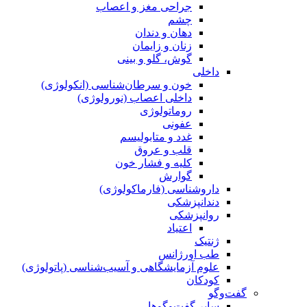
جراحی مغز و اعصاب
چشم
دهان و دندان
زنان و زایمان
گوش، گلو و بینی
داخلی
خون و سرطان‌شناسی (انکولوژی)
داخلی اعصاب (نورولوژی)
روماتولوژی
عفونی
غدد و متابولیسم
قلب و عروق
کلیه و فشار خون
گوارش
داروشناسی (فارماکولوژی)
دندانپزشکی
روانپزشکی
اعتیاد
ژنتیک
طب اورژانس
علوم آزمایشگاهی و آسیب‌شناسی (پاتولوژی)
کودکان
گفت‌وگو
سایر گفت‌وگوها