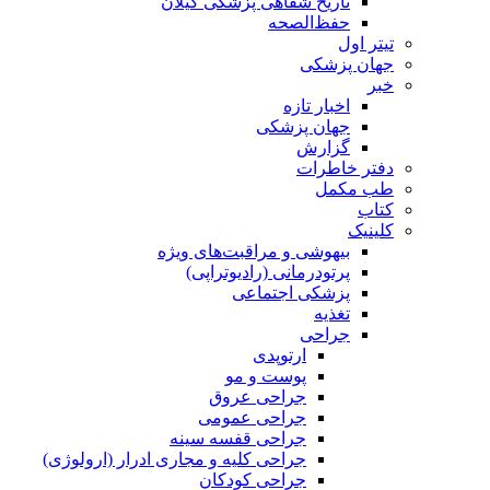
تاریخ شفاهی پزشکی گیلان
حفظ‌الصحه
تیتر اول
جهان پزشکی
خبر
اخبار تازه
جهان پزشکی
گزارش
دفتر خاطرات
طب مکمل
کتاب
کلینیک
بیهوشی و مراقبت‌های ویژه
پرتودرمانی (رادیوتراپی)
پزشکی اجتماعی
تغذیه
جراحی
ارتوپدی
پوست و مو
جراحی عروق
جراحی عمومی
جراحی قفسه‌ سینه
جراحی کلیه و مجاری ادرار (ارولوژی)
جراحی کودکان