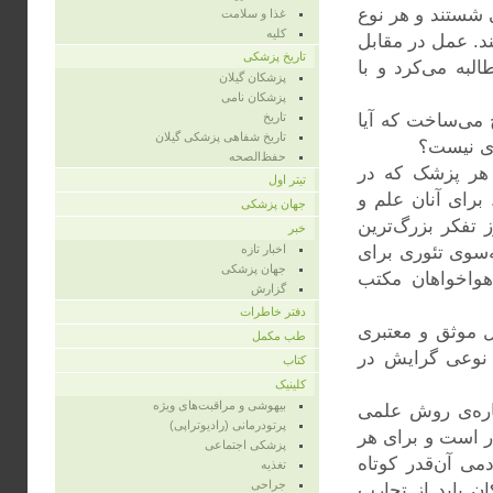
ی شستند و هر نوع
غذا و سلامت
کلیه
د. عمل در مقابل
تاریخ پزشکی
لبه می‌کرد و با
پزشکان گیلان
پزشکان نامی
 می‌ساخت که آیا
تاریخ
تاریخ شفاهی پزشکی گیلان
ای نیست؟
حفظ‌الصحه
 هر پزشک که در
تیتر اول
برای آنان علم و
جهان پزشکی
 تفکر بزرگ‌ترین
خبر
‌سوی تئوری برای
اخبار تازه
جهان پزشکی
هواخواهان مکتب
گزارش
دفتر خاطرات
ل موثق و معتبری
طب مکمل
ی نوعی گرایش در
کتاب
کلینیک
بیهوشی و مراقبت‌های ویژه
اره‌ی روش علمی
پرتودرمانی (رادیوتراپی)
 است و برای هر
پزشکی اجتماعی
ی آن‌قدر کوتاه
تغذیه
جراحی
ن باید از تجارب