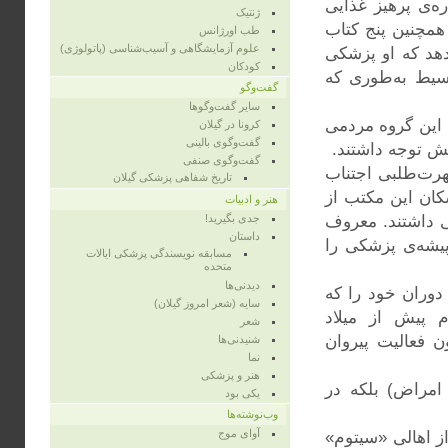
ه‌ی پرهیز غذایی
ژنتیک
 همچنین پنج کتاب
طب اورژانس
علوم آزمایشگاهی و آسیب‌شناسی (پاتولوژی)
دهد که او پزشکی
کودکان
سیط به‌طوری که
گفت‌وگو
سایر گفت‌وگوها
 این گروه مردمی
کرونا در گیلان
گفت‌وگوی بالینی
ش توجه داشتند.
گفت‌وگوی صنفی
هرت‌طلبی اجتناب
تاریخ شفاهی پزشکی گیلان
کان این مکتب از
هنر و ادبیات
ی داشتند. معروف
جدی بگیرید!
داستان
یشه‌ی پزشکی را
مسابقه نویسندگی پزشکی ایالات
متحده
دیدنی‌ها
وران خود را که
سایه (شعر امروز گیلان)
 پیش از میلاد
شعر
 فعالیت پیروان
شنیدنی‌ها
نما
هنر و پزشکی
امراض) بلکه در
یکی بود
وب‌نوشته‌ها
آوای موج
از اهالی «سیتوم»