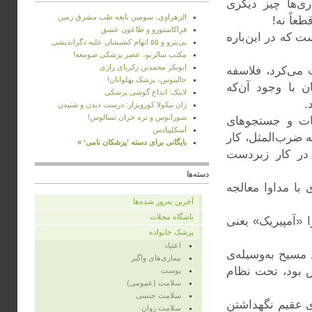
ی‌ها چیز دیگری
الزهراوی، سومین نابغه طب مشرق زمین
اً نه!
فراکاستورو و طاعون عشق
 که در این‌باره
پی‌یترو و ۵۵ اتهام کشیشان علیه دگراندیشی
مکتب سالرنو، عصر پزشکی صومعه!
ابوبکر محمدبن زکریای رازی
 می‌کرد، فلاسفه
جالینوس، پزشک پهلوانان!
 با وجود آن‌که
لاینک: ابداع گوشی پزشکی
.
ژان نیکولا کورویزار: درست دیدن و شنیدن
سورانوس و نره خران تسالوس!
یقات و جستجوهای
آسکلپیادس
ه ضرب‌المثل، کار
بایگانی برای دسته ’پزشکان نامی‘ »
 در کار زبردست
دسته‌ها
با مداوا معالجه
آخرین به‌روز شده‌ها
باشگاه مجلات
 «آمپیریک» یعنی
پزشک خانواده
اعتیاد
د ۲۵۰ سال پیش از میلاد مسیح به‌وسیله‌ی
بیماری‌های واگیر
 بود، تحت نظام
پوست
سلامت (عمومی)
سلامت جنسی
ی عقیم نگهداشتن
سلامت روان