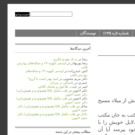
شماره‌‌ تازه (۱۹۹)
نویسندگان
آخرین دیدگاه‌ها
رضا
در
به ‌یاد مهدی فکری
رضا پوربهادر
در
اپیدمی کووید-۱۹ و سکته‌های زودرس
قلبی
آبتین حیدرزاده
در
اپیدمی کووید-۱۹ و سکته‌های
زودرس قلبی
دکتر مریم محبوبی
در
امید بهتر است یا آرزو؟
حيدري
در
یائسگی در مردان
امیر
در
طبیب طاعون و ماسک کلاغی
دکتر اخوین
در
طب مکمل (۵)/ هیپنوتیزم و هیپنوتراپی/
دکتر حمید اخوین
دکتر اخوین
در
طب مکمل (۵)/ هیپنوتیزم و هیپنوتراپی/
(Heraclides) از اهالی «تارانتوم» بود و در حدود سال ۷۵ پیش از میلاد مسیح
دکتر حمید اخوین
ساناز
در
طب مکمل (۵)/ هیپنوتیزم و هیپنوتراپی/ دکتر
حمید اخوین
کتب به جان مکتب
عادل
در
طب مکمل (۵)/ هیپنوتیزم و هیپنوتراپی/ دکتر
حمید اخوین
لایل خویش را با
د بپرسد آیا آن
مطالب بیشتر در این دسته