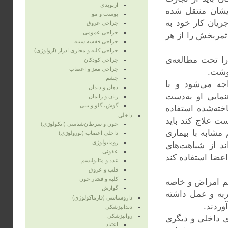
ارتوپدی
یشان منتقل شده
پوست و مو
ریان کار خود به
جراحی عروق
جراحی عمومی
ثمربخش را از هر
جراحی قفسه‌ سینه
جراحی کلیه و مجاری ادرار (ارولوژی)
را تحت مطالعه‌ی
جراحی کودکان
جراحی مغز و اعصاب
وشت.
چشم
جه می‌شود و با
دهان و دندان
نمایی او به‌دست
زنان و زایمان
گوش، گلو و بینی
اخته‌شده استفاده
داخلی
ت علاج کند باید
خون و سرطان‌شناسی (انکولوژی)
 مشابه با بیماری
داخلی اعصاب (نورولوژی)
روماتولوژی
ند از شباهت‌های
عفونی
عضا استفاده کند
غدد و متابولیسم
قلب و عروق
کلیه و فشار خون
یم امراض و خاصه
گوارش
ربه و عمل داشته
داروشناسی (فارماکولوژی)
وردند.
دندانپزشکی
روانپزشکی
ی داخلی و دیگری
اعتیاد