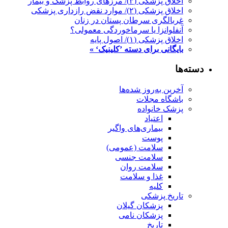
اخلاق پزشکی (۳)/ مرزهای روابط پزشک و بیمار
اخلاق پزشکی (۲)/ موارد نقض رازداری پزشکی
غربالگری سرطان پستان در زنان
آنفلوانزا یا سرماخوردگی معمولی؟
اخلاق پزشکی (۱)/ اصول پایه
بایگانی برای دسته ’کلینیک‘ »
دسته‌ها
آخرین به‌روز شده‌ها
باشگاه مجلات
پزشک خانواده
اعتیاد
بیماری‌های واگیر
پوست
سلامت (عمومی)
سلامت جنسی
سلامت روان
غذا و سلامت
کلیه
تاریخ پزشکی
پزشکان گیلان
پزشکان نامی
تاریخ