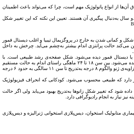
ق آن‌ها از انواع پاتولوژیک مهم است، چرا که می‌تواند باعث اطمینان
یژه در سنین زیر دو سال به‌دنبال پیگیری آن هستند. تعیین این نکته که این تغییر شکل
ی رشد طبیعی است و حداکثر تغییر شکل و کمانی شدن به خارج در پروگزیمال تیبیا و اغلب دیستال فمور
مانی که کودک شروع به ایستادن و راه رفتن می‌کند حالت پرانتزی اندام بیشتر به‌چشم می‌آید. چرخش به داخل
یبیا یا دیستال فمور دیده می‌شود. شکل صفحه‌ی رشد طبیعی است. با
اندازه‌گیری زاویه‌ی تیبیوفمورال و فاصله‌ی بین کوندیل‌ها در کودکان طبیعی، بیشترین حد واروس یا حالت پرانتزی در سن ۶ تا ۱۲ ماهگی دیده می‌شود. بین سن ۱۸ تا ۲۴ ماهگی راستای اندام به حالت مستقیم
نزدیک می‌شود و بیشترین حد ژنو والگوم یا دفورمیتی وارونه تا سن ۴ سالگی ممکن است دیده شود (زاویه‌ی والگویی تیبیوفمورال ۸ درجه). زاویه‌ی ژنو والگوم ۸ درجه به‌تدریج تا سن ۱۱ سالگی به حدود ۶ درجه
یز دارد که طبیعی محسوب می‌شود. کودکانی که انحراف فیزیولوژیک
اده شود که تغییر شکل زانوها به‌تدریج بهبود می‌یابد ولی اگر حالت
نیز نیاز به انجام رادیوگرافی دارد.
 صفحه‌ی رشد، بیماری متابولیک استخوان، دیس‌پلازی استخوانی ژنرالیزه و دیس‌پلازی