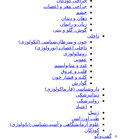
جراحی کودکان
جراحی مغز و اعصاب
چشم
دهان و دندان
زنان و زایمان
گوش، گلو و بینی
داخلی
خون و سرطان‌شناسی (انکولوژی)
داخلی اعصاب (نورولوژی)
روماتولوژی
عفونی
غدد و متابولیسم
قلب و عروق
کلیه و فشار خون
گوارش
داروشناسی (فارماکولوژی)
دندانپزشکی
روانپزشکی
اعتیاد
ژنتیک
طب اورژانس
علوم آزمایشگاهی و آسیب‌شناسی (پاتولوژی)
کودکان
گفت‌وگو