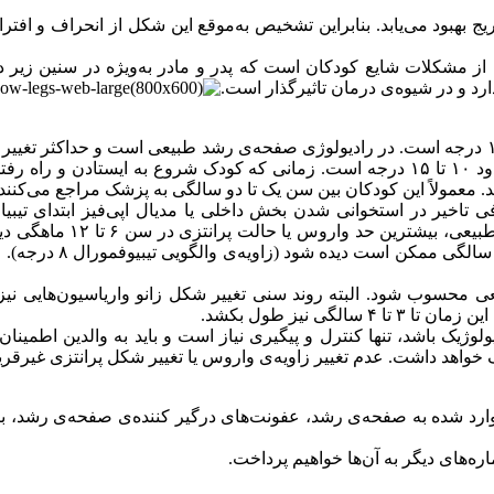
ج بهبود می‌یابد. بنابراین تشخیص به‌موقع این شکل از انحراف و افترا
ساق کمانی (Bow leg) یا پای پرانتزی یکی از مشکلات شایع کودکان است که پدر و مادر به‌و
ژنو واروم فیزیولوژیک یک تغییر شکل با زاویه‌ی تیبیوفمورال حداقل ۱۰ درجه است. در رادیولوژی صفحه‌
دیده می‌شود. ساق اکثر نوزادان به‌شکل کمانی با زاویه‌ی واروس حدود ۱۰ تا ۱۵ درجه است. ز
 معمولاً این کودکان بین سن یک تا دو سالگی به پزشک مراجع می‌کنند.
رافی تاخیر در استخوانی شدن بخش داخلی یا مدیال اپی‌فیز ابتدای ت
بیعی محسوب شود. البته روند سنی تغییر شکل زانو واریاسیون‌هایی ن
ی نیز طول بکشد.
ژیک باشد، تنها کنترل و پیگیری نیاز است و باید به والدین اطمینان د
 خواهد داشت. عدم تغییر زاویه‌ی واروس یا تغییر شکل پرانتزی غیرقرینه 
Inf)، اختلال رشد به‌دنبال ترومای وارد شده به صفحه‌ی رشد، عفونت‌های درگیر کننده‌ی
‌های دیگر به آن‌ها خواهیم پرداخت.