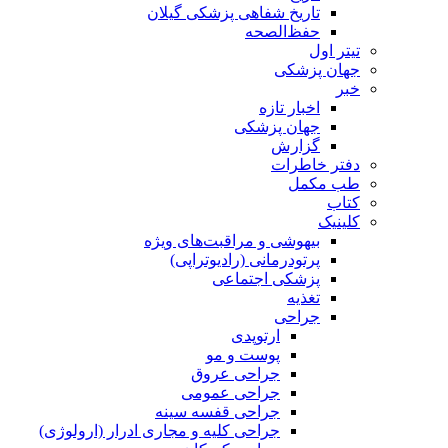
تاریخ شفاهی پزشکی گیلان
حفظ‌الصحه
تیتر اول
جهان پزشکی
خبر
اخبار تازه
جهان پزشکی
گزارش
دفتر خاطرات
طب مکمل
کتاب
کلینیک
بیهوشی و مراقبت‌های ویژه
پرتودرمانی (رادیوتراپی)
پزشکی اجتماعی
تغذیه
جراحی
ارتوپدی
پوست و مو
جراحی عروق
جراحی عمومی
جراحی قفسه‌ سینه
جراحی کلیه و مجاری ادرار (ارولوژی)