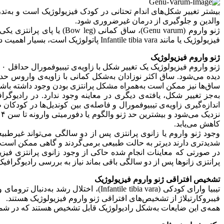
بیشتر تغییر شکل‌های اندام تحتانی در کودک فیزیولوژیک است و به‌تدری
والدین و جلوگیری از درمان غیرضروری شود.
ژنو واروم (Genu varum)، 
فیزیولوژیک یا مانند Infantile tibia vara پاتولوژیک است، بسیار اهمیت دارد و در شیوه‌ی درمان تاثیرگذار است.
ژنو واروم فیزیولوژیک
ساق‌ها نیز ممکن است به‌همراه مشکل پرانتزی بودن وجود داشته باشد.
به‌جز تغییر شکل، یافته‌ی دیگری در معاینه وجود ندارد. در رادیوگ
کاهش می‌یابد.
وجود ژنو واروم یا زانوی پرانتزی پس از دو سالگی می‌تواند غیرط
شدیدتری دارند دیرتر به حالت طبیعی برمی‌گردند و گاهی ممکن است این زمان تا ۳ تا ۴ سالگ
در صورتی که معاینات انجام شده حاکی از وجود زانوی پرانتزی فیزیولو
پرانتزی زانوها پس از دو سالگی باقی بماند نیاز به بررسی رادیوگرافیک
تشخیص افتراقی ژنو واروم فیزیولوژیک
تیبیا وارای کودکی (antile tibia vara
فیبروکارتیلاژ از تشخیص‌های افتراقی ژنو واروم فیزیولوژیک هستند.
همه‌ی این ضایعات به‌شکل رادیولوژیک قابل تشخیص هستند که در شماره