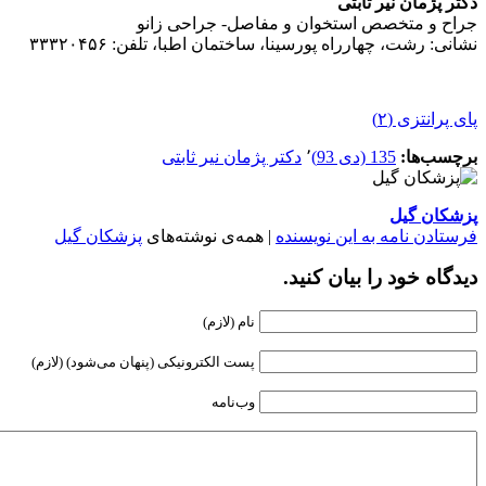
دکتر پژمان نیر ثابتی
جراح و متخصص استخوان و مفاصل- جراحی زانو
نشانی: رشت، چهارراه پورسینا، ساختمان اطبا، تلفن: ۳۳۳۲۰۴۵۶
پای پرانتزی (۲)
برچسب‌ها:
135 (دی 93)
٬
دکتر پژمان نیر ثابتی
پزشكان گيل
فرستادن نامه به این نویسنده
| همه‌ی نوشته‌های
پزشكان گيل
دیدگاه خود را بیان کنید.
نام (لازم)
پست الکترونیکی (پنهان می‌شود) (لازم)
وب‌نامه