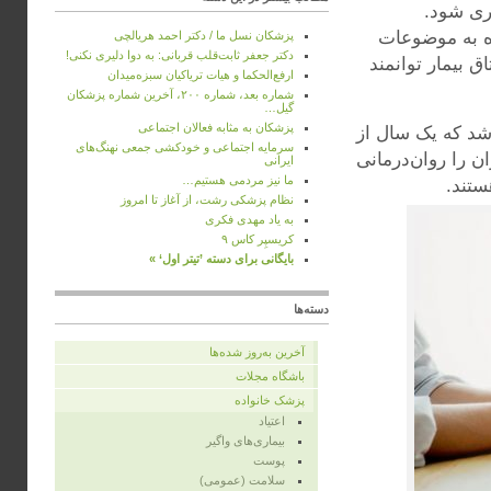
اری شود.
ه به موضوعات
پزشکان نسل ما / دکتر احمد هریالچی
دکتر جعفر ثابت‌قلب قربانی: به دوا دلیری نکنی!
 بیمار توانمند
ارفع‌الحکما و هیات تریاکیان سبزه‌میدان
شماره بعد، شماره ۲۰۰، آخرین شماره پزشکان
گیل…
پزشکان به‌ مثابه فعالان اجتماعی
شد که یک سال از
سرمایه اجتماعی و خودکشی جمعی نهنگ‌های
ن را روان‌درمانی
ایرانی
ما نیز مردمی هستیم…
ستند.
نظام پزشکی رشت، از آغاز تا امروز
به ‌یاد مهدی فکری
کریسپِر کاس ۹
بایگانی برای دسته ’تیتر اول‘ »
دسته‌ها
آخرین به‌روز شده‌ها
باشگاه مجلات
پزشک خانواده
اعتیاد
بیماری‌های واگیر
پوست
سلامت (عمومی)