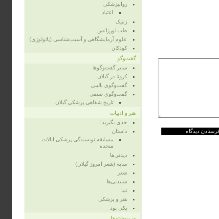
روانپزشکی
اعتیاد
ژنتیک
طب اورژانس
علوم آزمایشگاهی و آسیب‌شناسی (پاتولوژی)
کودکان
گفت‌وگو
سایر گفت‌وگوها
کرونا در گیلان
گفت‌وگوی بالینی
گفت‌وگوی صنفی
تاریخ شفاهی پزشکی گیلان
هنر و ادبیات
جدی بگیرید!
داستان
مسابقه نویسندگی پزشکی ایالات
متحده
دیدنی‌ها
سایه (شعر امروز گیلان)
شعر
شنیدنی‌ها
نما
هنر و پزشکی
یکی بود
وب‌نوشته‌ها