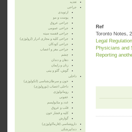
تغذیه
جراحی
ارتوپدی
پوست و مو
جراحی عروق
Ref
جراحی عمومی
Toronto Notes, 
جراحی قفسه‌ سینه
جراحی کلیه و مجاری ادرار (ارولوژی)
Legal Regulation
جراحی کودکان
Physicians and
جراحی مغز و اعصاب
چشم
دهان و دندان
زنان و زایمان
گوش، گلو و بینی
داخلی
خون و سرطان‌شناسی (انکولوژی)
داخلی اعصاب (نورولوژی)
روماتولوژی
عفونی
غدد و متابولیسم
قلب و عروق
کلیه و فشار خون
گوارش
داروشناسی (فارماکولوژی)
دندانپزشکی