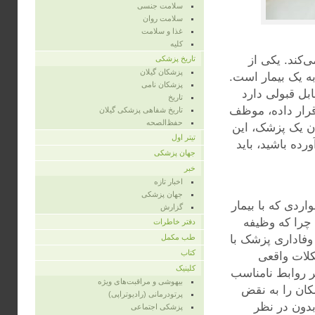
سلامت جنسی
سلامت روان
غذا و سلامت
کلیه
‌کند. یکی از
تاریخ پزشکی
پزشکان گیلان
ه یک بیمار است.
پزشکان نامی
بل قبولی دارد
تاریخ
رار داده، موظف
تاریخ شفاهی پزشکی گیلان
حفظ‌الصحه
ن یک پزشک، این
تیتر اول
ده باشید، باید
جهان پزشکی
خبر
اخبار تازه
جهان پزشکی
ردی که با بیمار
گزارش
؛ چرا که وظیفه
دفتر خاطرات
 وفاداری پزشک با
طب مکمل
کتاب
کلات واقعی
کلینیک
ر روابط نامناسب
بیهوشی و مراقبت‌های ویژه
کان را به نقض
پرتودرمانی (رادیوتراپی)
 بدون در نظر
پزشکی اجتماعی