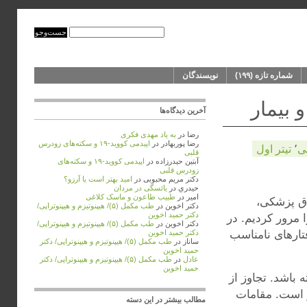
شماره‌‌ تازه (۱۹۹)
نویسندگان
آخرین دیدگاه‌ها
رضا
در
به ‌یاد مهدی فکری
رضا پوربهادر
در
اپیدمی کووید-۱۹ و سکته‌های زودرس
ی
٬
تیتر اول
قلبی
آبتین حیدرزاده
در
اپیدمی کووید-۱۹ و سکته‌های
زودرس قلبی
دکتر مریم محبوبی
در
امید بهتر است یا آرزو؟
حيدري
در
یائسگی در مردان
امیر
در
طبیب طاعون و ماسک کلاغی
ق پزشکی،
دکتر اخوین
در
طب مکمل (۵)/ هیپنوتیزم و هیپنوتراپی/
دکتر حمید اخوین
 مرور کردیم. در
دکتر اخوین
در
طب مکمل (۵)/ هیپنوتیزم و هیپنوتراپی/
فتارهای نامناسب
دکتر حمید اخوین
ساناز
در
طب مکمل (۵)/ هیپنوتیزم و هیپنوتراپی/ دکتر
حمید اخوین
عادل
در
طب مکمل (۵)/ هیپنوتیزم و هیپنوتراپی/ دکتر
حمید اخوین
باشد. تجاوز از
 است. مقامات
مطالب بیشتر در این دسته