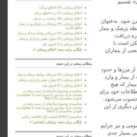
ی» تقسیم
اخلاق پزشکی (۷)/ اخلاقِ مرگ!
اخلاق پزشکی (۶)/ رد یا قطع درمان
اخلاق پزشکی (۵)/ رضایت در درمان
ز شود. به‌عنوان
اخلاق پزشکی (۴)/ پزشکان و جلوگیری از تضاد
طه پزشک و بیمار
منافع تجاری
اخلاق پزشکی (۳)/ مرزهای روابط پزشک و بیمار
ره دریافت
اخلاق پزشکی (۲)/ موارد نقض رازداری پزشکی
کن است با
اخلاق پزشکی (۱)/ اصول پایه
ضی از بیماران
بایگانی برای دسته ’اخلاق پزشکی‘ »
مطالب بیشتر در این دسته
از مرزها و حدود
اخلاق پزشکی (۳)/ مرزهای روابط پزشک و بیمار
ز بیمار و وارد
اخلاق پزشکی (۲)/ موارد نقض رازداری پزشکی
مار که هیچ
اخلاق پزشکی (۱)/ اصول پایه
طلاعات خود برای
‌محاسبه‌ی مجموع سال‌ها‌‌ی از دست رفته در
نتیجه‌ی مرگ زودرس یا سپری شده با معلولیت و
 محسوب می‌شود.
ناتوانی محاسبه‌ی DALY (3)
‌محاسبه‌‌ی مجموع سال‌ها‌‌ی از دست رفته در
ش دیگری از این
نتیجه‌‌ی مرگ زودرس یا سپری شده با معلولیت و
ناتوانی محاسبه‌‌ی DALY 2
محاسبه‌ی DALY/ قسمت اول/ فاطمه رعنایی
بایگانی برای دسته ’پزشکی اجتماعی‘ »
می و نیز جرایم
عی بسیار جدی
مطالب بیشتر در این دسته