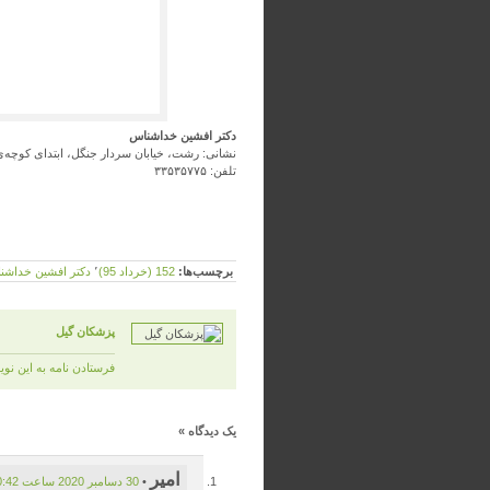
دکتر افشین خدا‌شناس
نشانی: رشت، خیابان سردار جنگل، ابتدای کوچ
تلفن: ۳۳۵۳۵۷۷۵
برچسب‌ها:
152 (خرداد 95)
٬
دکتر افشین خداشن
پزشكان گيل
فرستادن نامه به این نو
یک دیدگاه
»
امیر
•
30 دسامبر 2020 ساعت 10:42 ب.ظ