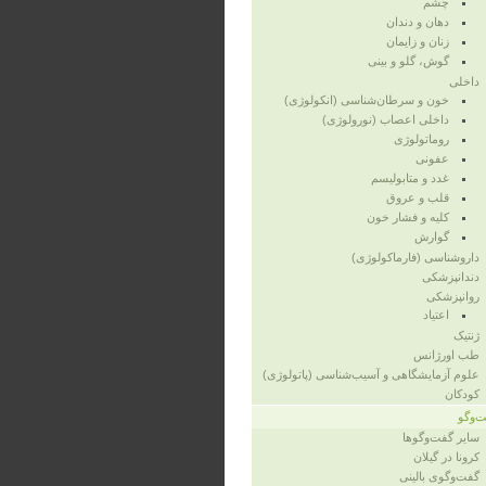
چشم
دهان و دندان
زنان و زایمان
گوش، گلو و بینی
داخلی
خون و سرطان‌شناسی (انکولوژی)
داخلی اعصاب (نورولوژی)
روماتولوژی
عفونی
غدد و متابولیسم
قلب و عروق
کلیه و فشار خون
گوارش
داروشناسی (فارماکولوژی)
دندانپزشکی
روانپزشکی
اعتیاد
ژنتیک
طب اورژانس
علوم آزمایشگاهی و آسیب‌شناسی (پاتولوژی)
کودکان
‌وگو
سایر گفت‌وگوها
کرونا در گیلان
گفت‌وگوی بالینی