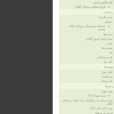
گفت‌وگوی صنفی
تاریخ شفاهی پزشکی گیلان
 و ادبیات
جدی بگیرید!
داستان
مسابقه نویسندگی پزشکی ایالات
متحده
دیدنی‌ها
سایه (شعر امروز گیلان)
شعر
شنیدنی‌ها
نما
هنر و پزشکی
یکی بود
نوشته‌ها
آوای موج
وب‌نوشت
یک پزشک
‌نامه‌ها
ویژه‌ بهزاد
ویژه‌ بهزاد (۷۱)
ویژه‌ درمان و درمانگران ترک اعتیاد در استان
گیلان
ویژه‌ دکتر تائب (۷۶)
ویژه‌ روز پزشک