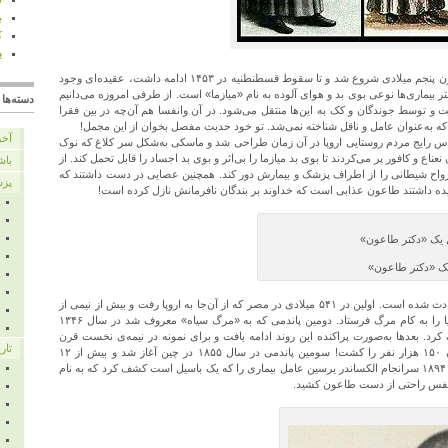
ب
ک
ب
در قرون وسطی که از پایان امپراطوری رم در قرن پنجم میلادی شروع شد و تا سقوط قسطنطنیه در ۱۴۵۳ ادامه داشت، عقیده‌ای وجود
یماری‌ها نوعی بوی بد و هوای آلوده به نام «میازما» است. از طرفی امروزه می‌دانیم
دسته‌ها
و توسط جوندگان و کک به این‌ها منتقل می‌شود. در آن وانفسا هم آن‌چه در بین فقرا
که به‌عنوان عامل و ناقل شناخته نمی‌شد. تو خود حدیث مفصل بخوان از این مجمل!
آخر
گیری از لباس رایج مردم روستایی اروپا در آن زمان طراحی شد و ماسکی به‌شکل سر کلاغ که نوک
ناع و کافور پر می‌کردند تا بوی بد میازما را بی‌اثر و بوی بد اجساد را قابل تحمل کند. از
باش
واح شیطانی را از اطراف پزشک و بیمارش دور کند. همچنین عصایی در دست داشتند که
پزش
ده داشتند طاعون عذابی است که خداوند بر بندگان نافرمانش نازل کرده است!
 یک «دکتر طاعون»
تا کنون سه پاندمی (جهانگیری) طاعون در دنیا حادث شده است. اولین در ۵۴۱ میلادی در مصر که از آن‌جا به اروپا رفت و بیش از نیمی از
جمعیت شمال آفریقا و اروپا و مرکز و جنوب آسیا را به کام مرگ فرستاد. دومین پاندمی که به «مرگ سیاه» معروف شد در سال ۱۳۴۶
کرد. بعد‌ها به‌صورت پراکنده این روند ادامه یافت و برای نمونه در نیمه‌ی نخست قرن
تار
هفدهم یک همه‌گیری طاعون فقط در شهر لندن ۱۵۰ هزار نفر را کشت! سومین پاندمی در سال ۱۸۵۵ در چین آغاز شد و بیش از ۱۲
میلیون نفر از مردم هند و چین را کشت. در سال ۱۸۹۴ سرانجام الکساندر یرسین عامل بیماری را که یک باسیل است کشف کرد که به نام