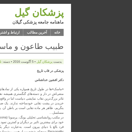
پزشکان گیل
ماهنامه جامعه پزشکی گیلان
خانه
آخرین مطالب
ارتباط و اشتر
طبیب طاعون و ماس
بدست
پزشكان گيل
• 5 آگوست 2016 • دسته:
ت
پزشکی در قاب تاریخ
دکتر افشین خدا‌شناس
«ماسک»‌ها در طول تاریخ همواره یکی از نمادهای ا
منفی‌اش در دار و دسته‌های گنگستری همیشه نقاب
تئا‌تر بزرگ‌ترین نقاب نمایشی دنیاست اما در واقع
خزیدن در پشت نقابی خودساخته ندارند. یک ضرب‌ا
بنگریم، ظاهر هر ماده نقابی است بر باطن آن. 
مسلسل…
خود برای بیشترین تاثیر بر دیگران و کمترین نمو
Personality به‌معنای شخصیت از همین ریشه‌‌واژه آمده است.