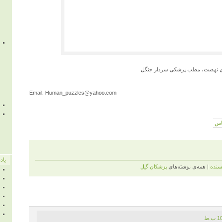
ه‌ی نهضت، مطب پزشکی سردار جنگل
Email: Human_puzzles@yahoo.com
اس
یاد
یسنده
| همه‌ی نوشته‌های
پزشكان گيل