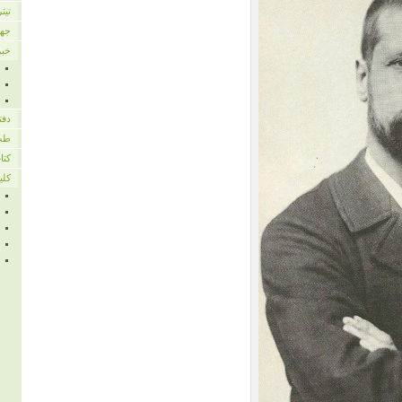
تیت
جها
خبر
دفت
طب
کتا
کلی