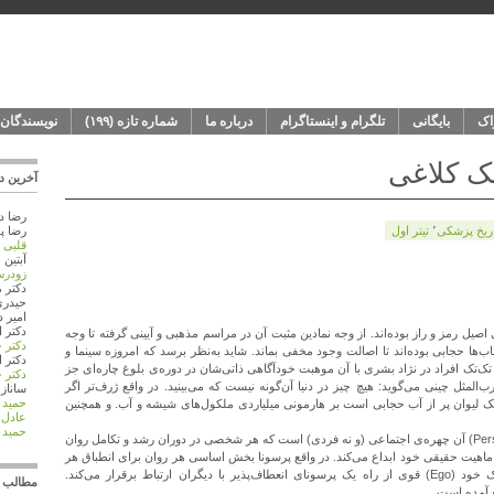
اک
بایگانی
تلگرام و اینستاگرام
درباره‌ ما
شماره‌‌ تازه (۱۹۹)
نویسندگان
ک کلاغی
آخرین دی
رضا
د
اريخ پزشکی
٬
تیتر اول
رضا پو
قلبی
آبتین 
زودرس
دکتر 
حيدر
امیر
د
دکتر 
صیل رمز و راز بوده‌اند. از وجه نمادین مثبت آن در مراسم مذهبی و آیینی گرفته تا وجه
دکتر 
‌ها حجابی بوده‌اند تا اصالت وجود مخفی بماند. شاید به‌نظر برسد که امروزه سینما و
دکتر 
 تک‌تک افراد در ‌نژاد بشری با آن موهبت خودآگاهی ذاتی‌شان در دوره‌ی بلوغ چاره‌ای جز
دکتر 
لمثل چینی می‌گوید: هیچ چیز در دنیا آن‌گونه نیست که می‌بینید. در واقع ژرف‌تر اگر
ساناز
د
حمید 
یک لیوان پر از آب حجابی است بر هارمونی میلیاردی ملکول‌های شیشه و آب. و همچنین
عادل
د
حمید 
در مکتب روانشناسی تحلیلی یونگ، پرسونا (Persona) آن چهره‌ی اجتماعی (و نه فردی) است که هر شخصی در دوران رشد و تکامل روان
د ماهیت حقیقی خود ابداع می‌کند. در واقع پرسونا بخش اساسی هر روان برای انطباق هر
فرد بالغ با دنیای بیرون است. به‌عبارت دیگر یک خود (Ego) قوی از راه یک پرسونای انعطاف‌پذیر با دیگران ارتباط برقرار می‌کند.
مطالب ب