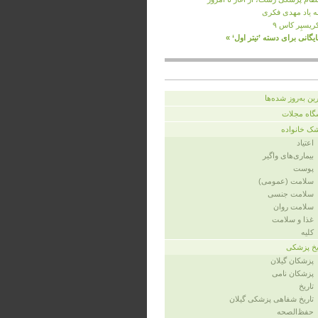
ه ‌یاد مهدی فکری
ریسپِر کاس ۹
ایگانی برای دسته ’تیتر اول‘ »
ین به‌روز شده‌ها
گاه مجلات
ک خانواده
اعتیاد
بیماری‌های واگیر
پوست
سلامت (عمومی)
سلامت جنسی
سلامت روان
غذا و سلامت
کلیه
یخ پزشکی
پزشکان گیلان
پزشکان نامی
تاریخ
تاریخ شفاهی پزشکی گیلان
حفظ‌الصحه