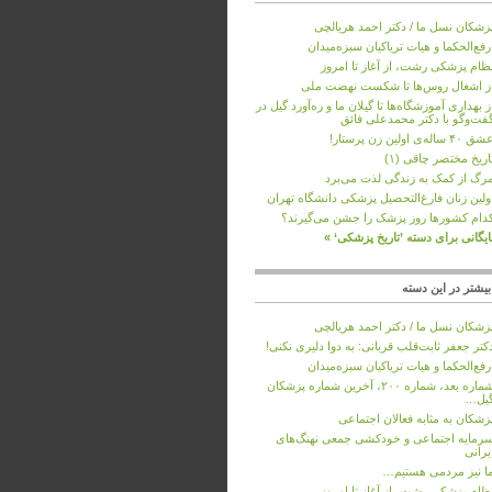
زشکان نسل ما / دکتر احمد هریالچی
رفع‌الحکما و هیات تریاکیان سبزه‌میدان
ظام پزشکی رشت، از آغاز تا امروز
ز اشغال روس‌ها تا شکست نهضت ملی
ز بهداری آموزشگاه‌ها تا گیلان ما و ره‌آورد گیل در
فت‌وگو با دکتر محمدعلی فائق
 ۴۰ ساله‌ی اولین زن پرستار!
اریخ مختصر چاقی (۱)
رگ از کمک به زندگی لذت می‌برد
ولین زنان فارغ‌التحصیل پزشکی دانشگاه تهران
دام کشورها روز پزشک را جشن می‌گیرند؟
ایگانی برای دسته ’تاريخ پزشکی‘ »
یشتر در این دسته
زشکان نسل ما / دکتر احمد هریالچی
کتر جعفر ثابت‌قلب قربانی: به دوا دلیری نکنی!
رفع‌الحکما و هیات تریاکیان سبزه‌میدان
شماره بعد، شماره ۲۰۰، آخرین شماره پزشکان
یل…
زشکان به‌ مثابه فعالان اجتماعی
رمایه اجتماعی و خودکشی جمعی نهنگ‌های
یرانی
ا نیز مردمی هستیم…
ظام پزشکی رشت، از آغاز تا امروز