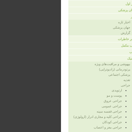
ر اول
ن پزشکی
اخبار تازه
جهان پزشکی
گزارش
ر خاطرات
 مکمل
ب
نیک
بیهوشی و مراقبت‌های ویژه
پرتودرمانی (رادیوتراپی)
پزشکی اجتماعی
تغذیه
جراحی
ارتوپدی
پوست و مو
جراحی عروق
جراحی عمومی
جراحی قفسه‌ سینه
جراحی کلیه و مجاری ادرار (ارولوژی)
جراحی کودکان
جراحی مغز و اعصاب