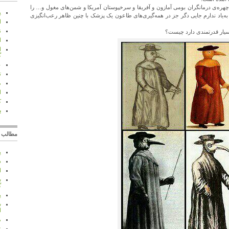
 چهره‌ی درمانگران بومی آمازون و آفریقا و سرخپوستان آمریکا و شمن‌های مغول و… را
پ
‌یاد ندارم جایی دگر جز در همه‌گیری‌های طاعون یک پزشک با چنین ظاهر رعب‌انگیزی
ا
ن
سیار قدرتمندی دارد چیست؟
ا
ا
گ
عشق
ت
م
ا
ک
ب
مطالب ب
پ
د
ا
گ
پ
س
ا
م
ن