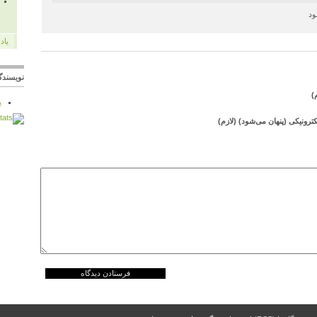
ود
یاد
نویسندگ
)
پ
رونیکی (پنهان می‌شود) (لازم)