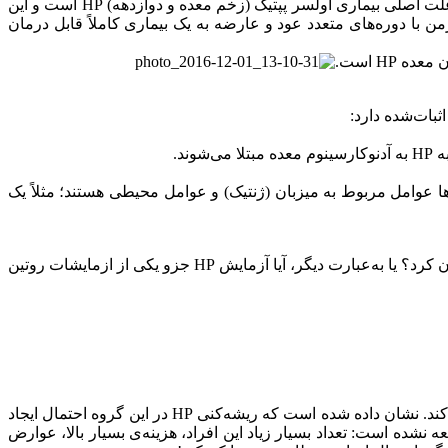
دانشمندان استرالیایى (مارشال و وارن) یکى از پیشرفت‌های چشمگیر دانش پزشکى در قرن بیستم بوده است. این دو دانشمند ثابت کردند علت اصلى بیمارى اولسر پپتیک (زخم معده و دوازدهه) HP است و این
ران اولسر پپتیک، این بیمارى از یک بیمارى مزمن با دوره‌های متعدد عود و عارضه به یک بیمارى کاملاً قابل درمان
د.
ند که مهم‌ترین آن‌ها عوامل مربوط به میزبان (ژنتیک) و عوامل محیطى هستند؛ مثلاً یک
بیش از ٨٠ درصد مردم ایران آلوده به HP هستند. سوالى که پیش مى‌آید این است که آیا باید همه‌ی مردم را از نظر ابتلا به HP بررسى و درمان کرد؟ یا به‌عبارت دیگر، آیا آزمایش HP جزو یکى از ازمایشات روتین
۴- سابقه‌ی خانوادگى سرطان معده در اعضای درجه یک خانواده: سابقه‌ی خانوادگى احتمال سرطان معده را یک و نیم تا سه برابر بیشتر می‌کند. نشان داده شده است که ریشه‌کنی HP در این گروه احتمال ایجاد
کرد به دلایل متعدد هنوز هیچ توصیه‌اى برای غربالگرى و ریشه‌کنی HP در بقیه‌ى افراد جامعه نشده است: تعداد بسیار زیاد این افراد، هزینه‌ى بسیار بالا، عوارض