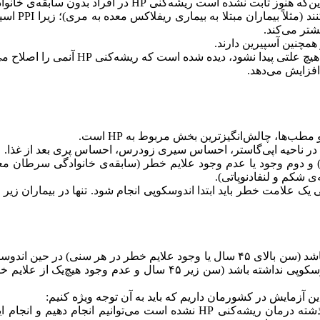
راد بدون سابقه‌ی خانوادگی احتمال ایجاد سرطان معده را کم کند!
۵- کسانى که
ش در ناحیه اپى‌گاستر، احساس سیرى زودرس، احساس پرى بعد از غذا.
د با این بیماری به دو نکته توجه مى‌کنیم یکى سن (۴۵ سال) و دوم وجود یا عدم وجود علایم خطر
ی شکم و لنفادنوپاتى).
چالش اول: این آزمایش را فقط در مواردى که مطمئنیم بیمار در گذشته درمان ری