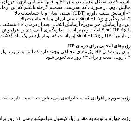
باشیم که در سیکل معیوب درمان HP و تعیین تیتر آنتى‌بادى و درمان مجدد و… نیافتیم.
چالش دوم: در صورتى که به‌درستى تصمیم گرفته باشیم که این آزمایش را درخ
٢- آزمایش تنفسى اوره (UBT): تستى آسان و با حساسیت بالا
٣- اندازه‌گیرى Stool HP Ag: تستى ارزان و با حساسیت بالا.
یا Stool HP Ag است و بهتر است اندازه‌گیرى آنتى‌بادى 
آزمایش UBT و Stool HP Ag إین است که بیمار باید در یک ماه گذشته هیچ آنتى‌بیوتیکى و در دو هفته‌ى گذشته PPI استفاده نکرده باشد.
رژیم‌هاى انتخابى برای درمان HP
۴ دارویی است و برای ۱۴ روز باید تجویز شود.
رژیم سوم در افرادی که به خانواده‌ی پنی‌سیلین حساسیت دارند انتخا
رژیم چهارم با توجه به مقدار زیاد کپسول تتراسیکلین طی ١۴ روز برای اکثر بیماران ما غیرقابل تحمل است و بهتر است جزو انتخاب‌هاى ما نباشد.