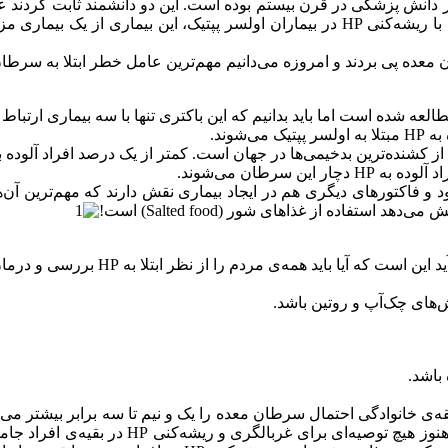
کشف تحولی بسیار بزرگ در درمان این بیمارى به‌وجود آورد. امروزه با ریشه‌کنی HP در بیما
خیمی‌ها در جهان است. کمتر از یک درصد افراد آلوده به HP به آدنوکارسینوم معده مبتلا می‌شون
این سرطان می‌شوند.
 تنها آلودگی به HP باعث بیمارى نمی‌شود و فاکتورهاى دیگرى هم در ایجاد بیمارى نقش دار
سرطان معده را کاهش می‌دهد. همین‌جا باید ذکر 