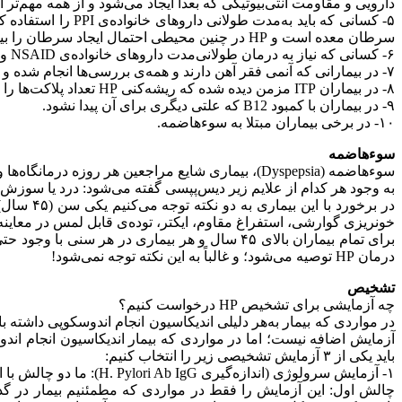
دارویى و مقاومت آنتى‌بیوتیکى که بعدا ایجاد مى‌شود و از همه مهم‌تر این‌که هنوز ثابت نشده است ریشه‌کنی HP در اف
سرطان معده است و HP در چنین محیطى احتمال ایجاد سرطان را بیشتر می‌کند.
۶- کسانى که نیاز به درمان طولانی‌مدت داروهاى خانواده‌ی NSAID و همچنین آسپیرین دارند.
۷- در بیمارانى که آنمى فقر آهن دارند و همه‌ی بررسى‌ها انجام شده و هیچ علتى پیدا نشود، دیده شده است که ریشه‌کنی HP آنمى را اصلاح می‌کند.
٨- در بیماران ITP مزمن دیده شده که ریشه‌کنی HP تعداد پلاکت‌ها را افزایش می‌دهد.
۹- در بیماران با کمبود B12 که علتى دیگرى برای آن پیدا نشود.
١٠- در برخی بیماران مبتلا به سوءهاضمه.
سوءهاضمه
سوءهاضمه (Dyspepsia)، بیمارى شایع مراجعین هر روزه درمانگاه‌ها و مطب‌ها، چالش‌انگیزترین بخش مربوط به HP است.
به وجود هر کدام از علایم زیر دیس‌پپسى گفته مى‌شود: درد یا سوز
در برخور
خونریزى گوارشى، استفراغ مقاوم، ایکتر، توده‌ی قابل لمس در معاینه‌
درمان HP توصیه مى‌شود؛ و غالباً به این نکته توجه نمى‌شود!
تشخیص
چه آزمایشی برای تشخیص HP درخواست کنیم؟
باید یکى از ٣ آزمایش تشخیصى زیر را انتخاب کنیم:
١- آزمایش سرولوژى (اندازه‌گیرى H. Pylori Ab IgG): ما دو چالش با این آزمایش در کشورمان داریم که باید به آن توجه ویژه کنیم: