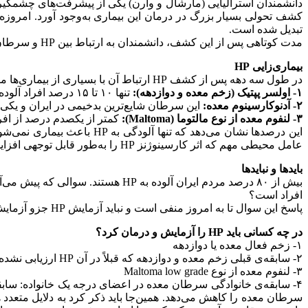
تبدیل شده است.
مدت کوتاهى پس از این کشف، دانشمندان به ارتباط بین HP و سرطان معده پى بردند و امروزه می‌دانیم مهم‌ترین عامل خطر ابتلا به سرطان معده HP است.
بیماری‌زایی HP
در طول سه دهه پس از کشف HP ارتباط آن با بسیارى از بیماری‌ها مطالعه شده است اما باید بدانیم که این باکتری تنها با سه بیمارى ارتباط اثبات‌شده دارد:
١- اولسر پپتیک (زخم معده و دوازدهه):
تنها ١٠ تا ١۵ درصد افراد آلوده به HP مبتلا به اولسر پپتیک می‌شوند.
٢- آدنوکارسینوم معده:
این سرطان شایع‌ترین بدخیمى در ایران و یکى از کشنده‌ترین بد
۳- لنفوم معده از نوع مالتوما (Maltoma):
کمتر از یکصدم درصد از افراد آلوده به HP دچار 
این درصدها نشان می‌دهد که
عامل محیطى مهم که اثر کارسینوژنز HP را به‌طور قابل توجهى افزایش می‌دهد استفاده از غذاهاى شور (Salted food) است!
بایدها و نبایدها
افراد است؟
پاسخ این سوال تا به امروز منفى است و نباید آزمایش HP جزو آزمایش‌های چک‌آپ و روتین باشد.
در چه کسانى باید HP را آزمایش و درمان کرد؟
١- زخم فعال معده یا دوازدهه
٢- سابقه‌ی قبلى زخم معده و دوازدهه که قبلاً در آن HP ارزیابی نشده باشد.
٣- لنفوم معده از نوع Maltoma low grade