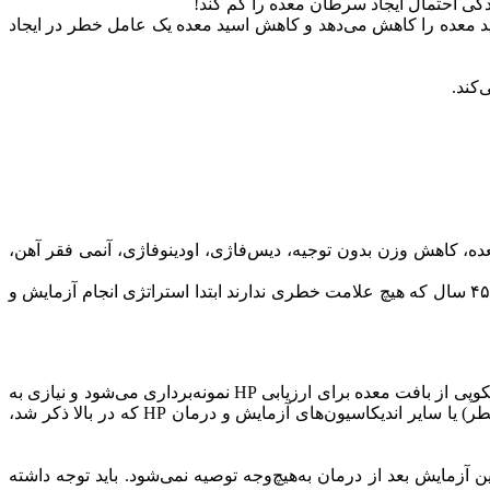
 باید به‌مدت طولانی داروهاى خانواده‌ی PPI را استفاده کنند (مثلاً بیماران مبتلا به بیمارى ریفلاکس معده به مرى)؛ زیرا PPI اسید معده را کاهش می‌دهد و کاهش اسید معده یک عامل خطر در ایجاد
 (سابقه‌ی خانوادگى سرطان معده، کاهش وزن بدون توجیه، دیس‌فاژى، اودینوفاژى، آنمى فقر آهن،
برای تمام بیماران بالای ۴۵ سال و هر بیمارى در هر سنى با وجود حتى یک علامت خطر باید ابتدا اندوسکوپی انجام شود. تنها در بیماران زیر ۴۵ سال که هیچ علامت خطرى ندارند ابتدا استراتژى انجام آزمایش و
در مواردى که بیمار به‌هر دلیلى اندیکاسیون انجام اندوسکوپی داشته باشد (سن بالای ۴۵ سال یا وجود علایم خطر در هر سنى) در حین اندوسکوپی از بافت معده برای ارزیابی HP نمونه‌برداری مى‌شود و نیازى به
آزمایش اضافه نیست؛ اما در مواردى که بیمار اندیکاسیون انجام اندوسکوپی نداشته باشد (سن زیر ۴۵ سال و عدم وجود هیچ‌یک از علایم خطر) یا سایر اندیکاسیون‌‌های آزمایش و درمان HP که در بالا ذکر شد،
شه‌کنی HP نشده است مى‌توانیم انجام دهیم و انجام این آزمایش بعد از درمان به‌هیچ‌وجه توصیه نمی‌شود. باید توجه داشته