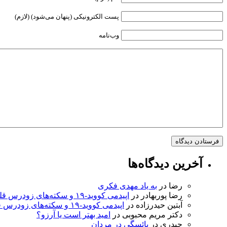
پست الکترونیکی (پنهان می‌شود) (لازم)
وب‌نامه
آخرین دیدگاه‌ها
رضا
در
به ‌یاد مهدی فکری
رضا پوربهادر
در
اپیدمی کووید-۱۹ و سکته‌های زودرس قلبی
آبتین حیدرزاده
در
اپیدمی کووید-۱۹ و سکته‌های زودرس قلبی
دکتر مریم محبوبی
در
امید بهتر است یا آرزو؟
حيدري
در
یائسگی در مردان