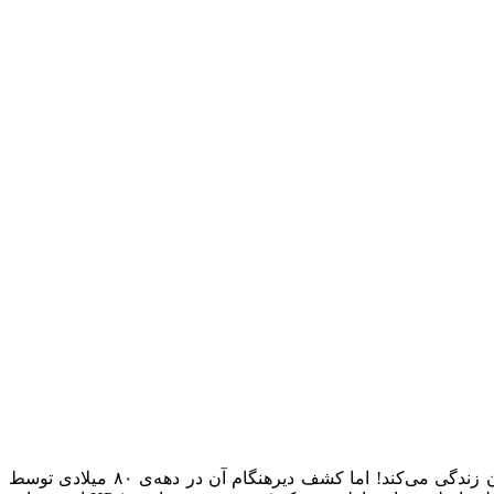
بیش از نیمی از مردم دنیا آلوده به باکتری هلیکوباکتر پیلورى (HP) هستند. این باکترى هزاران سال است که در محیط اسیدی معده انسان زندگى می‌کند! اما کشف دیرهنگام آن در دهه‌ی ٨٠ میلادى توسط