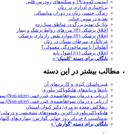
اپیدمی کووید-۱۹ و سکته‌های زودرس قلبی
بی‌اختیاری ادراری در زنان
زندگی جنسی زنان در دوران میانسالی
تغذیه در سنین حیاتی
وبا: یک تهدید بزرگ در مناطق سیل‌زده
اخلاق پزشکی (۳)/ مرزهای روابط پزشک و بیمار
اخلاق پزشکی (۲)/ موارد نقض رازداری پزشکی
غربالگری سرطان پستان در زنان
آنفلوانزا یا سرماخوردگی معمولی؟
اخلاق پزشکی (۱)/ اصول پایه
بایگانی برای دسته ’کلینیک‘ »
مطالب بیشتر در این دسته
فیبرواسکن کبدی و کاربردهای آن
باید‌ها و نبایدهاى هلیکوباکتر پیلورى
ارزیابی و درمان سوء‌هاضمه‌ی غیرزخمی (Non-ulcer) سوء‌هاضمه (۲)/ ترجمه: دکتر انسیه ابراهیم‌نژاد
ارزیابی و درمان سوء‌هاضمه‌ی غیرزخمی (Non-ulcer)/ سوء‌هاضمه (۱)/ ترجمه: دکتر انسیه ابراهیم‌نژاد
ریفلاکس معده به مری/ دکتر کیوان امینیان
هلیکوباکترپیلوری، آخرین رهنمودهای تشخیصی و درمانی/ د
به‌مناسبت ۸ خرداد، روز جهانی گوارش/ بیماری‌های التهابی روده (IBD)/ دکتر کیوان امینیان
بایگانی برای دسته ’گوارش‘ »