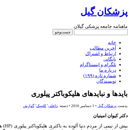
پزشکان گیل
ماهنامه جامعه پزشکی گیلان
خانه
آخرین مطالب
ارتباط و اشتراک
بایگانی
تلگرام و اینستاگرام
درباره‌ ما
شماره‌‌ تازه (۱۹۹)
نویسندگان
باید‌ها و نبایدهاى هلیکوباکتر پیلورى
بدست
پزشكان گيل
• 1 دسامبر 2016 • دسته:
داخلی
٬
کلینیک
٬
گوارش
دکتر کیوان امینیان