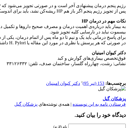
رژیم پنجم درمان پیشنهادى آخر است و در صورتی تجویز می‌شود که HP با یکی از چهار رژیم نخست ریشه‌کن نشده باشد.
پس از تجویز رژیم پنجم اگر باز هم HP ریشه‌کن نشد، باید برای اندوسکوپى و نمونه‌بردارى از معده به‌منظور انجام آزمایش حساسیت آنتى‌بیوتیکى ارجاع شود.
نکات مهم در درمان HP
به بیمار باید درباره‌ى اهمیت درمان و مصرف صحیح دارو‌ها و تکمیل دور
بیسموت نباید در نارسایی کلیه تجویز شود.
برای پاسخ درمانى باید یک و نیم تا دو ماه پس از اتمام درمان، یکى از دو آزمایش UBT یا Stool HP Ag ر
در صورتى که هر پرسش یا نظرى در مورد این مقاله یا H. Pylori داشته باشید، لطفاً از طریق مجله‌ى «پزشکان گیل» ارسال بفرمایید.
دکتر کیوان امینیان
فوق‌تخصص بیماری‌های گوارش و کبد
نشانی: رشت، چهارراه گلسار، ساختمان صدف، تلفن: ۳۳۱۲۶۳۳۲
برچسب‌ها:
153 (تیر 95)
٬
دکتر کیوان امینیان
پزشكان گيل
فرستادن نامه به این نویسنده
| همه‌ی نوشته‌های
پزشكان گيل
دیدگاه خود را بیان کنید.
نام (لازم)