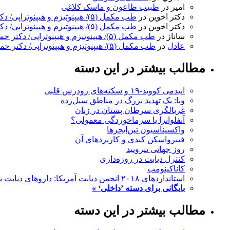
امیر
در
طبیب طاعون و ماسک کلاغی
دکتر اخوین
در
طب مکمل (۵)/ هیپنوتیزم و هیپنوتراپی/ دکتر حمید اخوین
دکتر اخوین
در
طب مکمل (۵)/ هیپنوتیزم و هیپنوتراپی/ دکتر حمید اخوین
ساناز
در
طب مکمل (۵)/ هیپنوتیزم و هیپنوتراپی/ دکتر حمید اخوین
عادل
در
طب مکمل (۵)/ هیپنوتیزم و هیپنوتراپی/ دکتر حمید اخوین
مطالب بیشتر در این دسته
اپیدمی کووید-۱۹ و سکته‌های زودرس قلبی
وبا: یک تهدید بزرگ در مناطق سیل‌زده
غربالگری سرطان پستان در زنان
آنفلوانزا یا سرماخوردگی معمولی؟
واکسیناسیون تین‌ایجرها
فیبرواسکن کبدی و کاربردهای آن
روز جهانی تیرویید
کنترل دیابت در روزه‌داری
کاناکینومب
استانداردهای ۲۰۱۸ انجمن دیابت آمریکا: داروهای دیابت با مزایای قلبی- عروقی
بایگانی برای دسته ’داخلی‘ »
مطالب بیشتر در این دسته