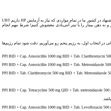
این دو آزمایش آخر به‌ویژه آزمایش انتخابى بعد از درمان HP هستند. با توجه به چالش‌هایى که در مورد آزمایش سرولوژى ذکر شد، بهترین پیشنهاد در کشور ما در تمام مواردى که نیاز به آزمایش HP داریم UBT
ویم و نه ذهن بیمار را با تیتر آنتى‌بادى مغشوش کنیم! شرط مهم انجام
 را انتخاب می‌کنیم و در صورت شکست درمانی در انتخاب اول، به رژیم پنجم رو می‌آوریم. دقت شود تمام رژیم‌ها
PPI BID + Cap. Amoxicillin 1000 mg BID + Tab. Clarithromycin 50
PPI BID + Tab. Clarithromycin 500 mg BID + Tab. Metronidazole 5
PPI BID + Cap. Tetracycline 500 mg QID + Tab. metronidazole 500 