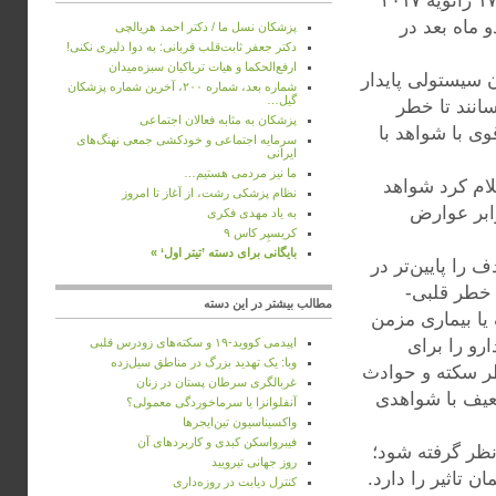
(Amir Qaseem) رییس کمیته گایدلاین ACP و همکارانش نوشته شده ۱۷ ژانویه ۲۰۱۷
 ماه بعد در
پزشکان نسل ما / دکتر احمد هریالچی
دکتر جعفر ثابت‌قلب قربانی: به دوا دلیری نکنی!
ارفع‌الحکما و هیات تریاکیان سبزه‌میدان
ن سیستولی پایدار
شماره بعد، شماره ۲۰۰، آخرین شماره پزشکان
گیل…
دارند آغاز کنند و به فشار خون هدف کمتر از ۱۵۰ برسانند تا خطر
پزشکان به‌ مثابه فعالان اجتماعی
ی با شواهد با
سرمایه اجتماعی و خودکشی جمعی نهنگ‌های
ایرانی
ما نیز مردمی هستیم…
ک گزارش خبری اعلام کرد شواهد
نظام پزشکی رشت، از آغاز تا امروز
رابر عوارض
به ‌یاد مهدی فکری
کریسپِر کاس ۹
بایگانی برای دسته ’تیتر اول‘ »
 را پایین‌تر در
گر بیمار سابقه سکته یا حمله ایسکمیک گذرا (TIA) یا خطر قلبی-
مطالب بیشتر در این دسته
 یا بیماری مزمن
ارو را برای
اپیدمی کووید-۱۹ و سکته‌های زودرس قلبی
وبا: یک تهدید بزرگ در مناطق سیل‌زده
mmHg 1 شروع کنند تا خطر سکته و حوادث
غربالگری سرطان پستان در زنان
 ضعیف با شواهدی
آنفلوانزا یا سرماخوردگی معمولی؟
واکسیناسیون تین‌ایجرها
فیبرواسکن کبدی و کاربردهای آن
‌نظر گرفته شود؛
روز جهانی تیرویید
ن تاثیر را دارد.
کنترل دیابت در روزه‌داری