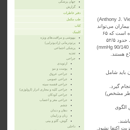
جهان پزشکی
گزارش
دفتر خاطرات
یادداشت سردبیری مایکل پیگنون (Michael Pignone)و آنتونی و‌یرا (Anthony J. Viera)
طب مکمل
یماران می‌تواند
کتاب
کلینیک
به‌طور قابل توجهی از مرگ‌ومیر و عوارض بکاهد. در این یادداشت آمده است که ۶۵
بیهوشی و مراقبت‌های ویژه
درصد آمریکایی‌های بالای ۶۰ سال مبتلا به پرفشاری خون هستند و فقط حدود ۵۲/۵
پرتودرمانی (رادیوتراپی)
درصد از این تعداد فشار خون‌شان کنترل شده است (با تعریف کمتر از mmHg 90/140)
پزشکی اجتماعی
تغذیه
جراحی
ارتوپدی
پوست و مو
شاری خون باید شامل
جراحی عروق
جراحی عمومی
جراحی قفسه‌ سینه
جام گیرد.
جراحی کلیه و مجاری ادرار (ارولوژی)
 عوامل خطر مشخص)
جراحی کودکان
جراحی مغز و اعصاب
چشم
 الگوی
دهان و دندان
زنان و زایمان
اشند.
گوش، گلو و بینی
داخلی
زیت اکتفا نشود.