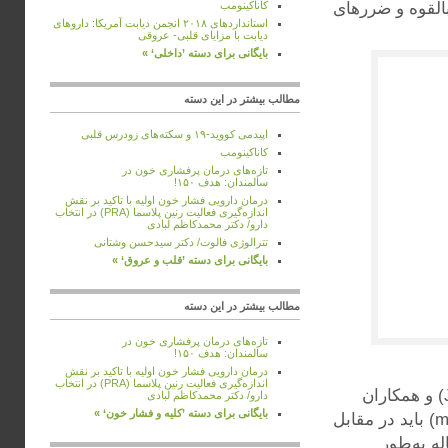
بالقوه‌ و ضررهای
کاناکینومب
استانداردهای ۲۰۱۸ انجمن دیابت آمریکا: داروهای
دیابت با مزایای قلبی- عروقی
بایگانی برای دسته ’داخلی‘ »
مطالب بیشتر در این دسته
اپیدمی کووید-۱۹ و سکته‌های زودرس قلبی
کاناکینومب
تازه‌های درمان پرفشاری خون در
سالمندان: هدف ۱۵۰!
درمان دارویی فشار خون اولیه با تاکید بر نقش
اندازه‌گیری فعالیت رنین پلاسما (PRA) در انتخاب
دارو/ دکتر محمدکاظم لبادی
تترالوژی فالوت/ دکتر سیدحسن وشتانی
بایگانی برای دسته ’قلب و عروق‘ »
مطالب بیشتر در این دسته
تازه‌های درمان پرفشاری خون در
سالمندان: هدف ۱۵۰!
درمان دارویی فشار خون اولیه با تاکید بر نقش
اندازه‌گیری فعالیت رنین پلاسما (PRA) در انتخاب
در مطالعات مرتبط با این گایدلاین، دکتر جسیکا ویس (Jessica Weiss) و همکاران
دارو/ دکتر محمدکاظم لبادی
بایگانی برای دسته ’كليه و فشار خون‘ »
نشان داده‌اند که فواید فشار خون هدف پایین‌تر (کمتر از mmHg 90/140) باید در مقابل
شود. کنترل شدیدتر ممکن است در یک دوره ۵ ساله به‌طور