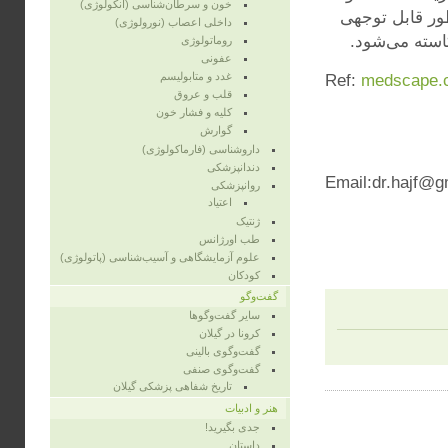
خون و سرطان‌شناسی (انکولوژی)
طور قابل توجهی
داخلی اعصاب (نورولوژی)
استه می‌شود.
روماتولوژی
عفونی
غدد و متابولیسم
Ref:
medscape.c
قلب و عروق
کلیه و فشار خون
گوارش
داروشناسی (فارماکولوژی)
دندانپزشکی
Email:dr.hajf@g
روانپزشکی
اعتیاد
ژنتیک
طب اورژانس
علوم آزمایشگاهی و آسیب‌شناسی (پاتولوژی)
کودکان
گفت‌وگو
سایر گفت‌وگوها
کرونا در گیلان
گفت‌وگوی بالینی
گفت‌وگوی صنفی
تاریخ شفاهی پزشکی گیلان
هنر و ادبیات
جدی بگیرید!
داستان