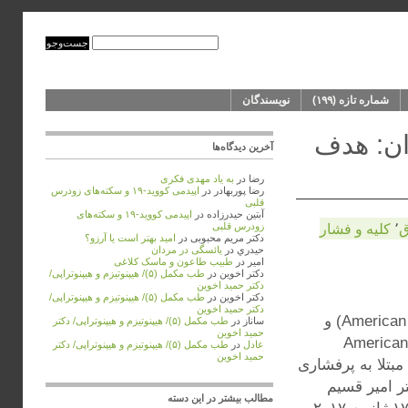
شماره‌‌ تازه (۱۹۹)
نویسندگان
ان: هدف
آخرین دیدگاه‌ها
رضا
در
به ‌یاد مهدی فکری
رضا پوربهادر
در
اپیدمی کووید-۱۹ و سکته‌های زودرس
قلبی
آبتین حیدرزاده
در
اپیدمی کووید-۱۹ و سکته‌های
ق
٬
كليه و فشار
زودرس قلبی
دکتر مریم محبوبی
در
امید بهتر است یا آرزو؟
حيدري
در
یائسگی در مردان
امیر
در
طبیب طاعون و ماسک کلاغی
دکتر اخوین
در
طب مکمل (۵)/ هیپنوتیزم و هیپنوتراپی/
دکتر حمید اخوین
دکتر اخوین
در
طب مکمل (۵)/ هیپنوتیزم و هیپنوتراپی/
دکتر حمید اخوین
گایدلاین مشترک کالج آمریکایی پزشکان (American College of Physician: ACP) و
ساناز
در
طب مکمل (۵)/ هیپنوتیزم و هیپنوتراپی/ دکتر
حمید اخوین
American Acade:
عادل
در
طب مکمل (۵)/ هیپنوتیزم و هیپنوتراپی/ دکتر
حمید اخوین
شار خون سیستولیک هدف در افراد بالای ۶۰ سال مبتلا به پرفشاری
ر امیر قسیم
مطالب بیشتر در این دسته