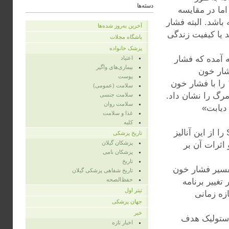
دسته‌ها
 کند اما در مقایسه
اشد. البته فشار
آخرین به‌روز شده‌ها
 یا کیفیت زندگی
باشگاه مجلات
پزشک خانواده
mmHg 14 از یک تک‌مطالعه آمده که فشار
اعتیاد
بیماری‌های واگیر
مداخله فشار خون
پوست
سیستولیک» (SPRINT) فواید فشار خون هدف سیستولیک کمتر از ۱۲۰ را با فشار خون
سلامت (عمومی)
مرگ را نشان داد.
سلامت جنسی
سلامت روان
دیابت»
غذا و سلامت
کلیه
دکتر ویس و همکاران می‌نویسند: «زمانی که داده‌های مطالعه SPRINT را از این آنالیز
تاریخ پزشکی
پزشکان گیلان
 اثرات آن بر
پزشکان نامی
تاریخ
تفسیر فشار خون
تاریخ شفاهی پزشکی گیلان
حفظ‌الصحه
تغییر برنامه
تیتر اول
زه زمانی
جهان پزشکی
خبر
 دیاستولیک هدف
اخبار تازه